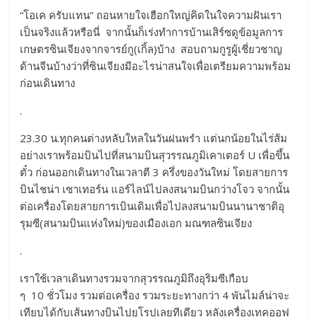
“โอเค ครับแทน” ถอนหายใจเฮือกใหญ่คิดในใจความฝันเรา
เป็นจริงแล้วหรือนี่ จากนั้นก็เร่งทำการบ้านเสิร์ซดูข้อมูลการ
เกษตรซินเจียงจากจารย์กู(เกิ้ล)บ้าง สอบถามกูรูผู้เชี่ยวชาญ
ด้านจีนบ้างว่าที่ซินเจียงมีอะไรน่าสนใจเพื่อเตรียมความพร้อม
ก่อนเดินทาง
.
23.30 น.ทุกคนต่างหลับใหลในวันฝนพรำ แต่นกน้อยในไร่ส้ม
อย่างเราพร้อมบินไปที่สนามบินสุวรรณภูมิเคาเตอร์ U เพื่อขึ้น
ตั๋ว ก่อนออกเดินทางในเวลาตี 3 ครึ่งของวันใหม่ โดยสายการ
บินไชน่า เซาเทอร์น แอร์ไลน์ไปลงสนามบินกว่างโจว จากนั้น
ต่อเครื่องโดยสายการเบินเดิมเพื่อไปลงสนามบินนานาชาติอุ
รุมซี(สนามบินแห่งใหม่)ของเมืองเอก มณฑลซินเจียง
.
เราใช้เวลาเดินทางรวมจากสุวรรณภูมิถึงอุริมซีเกือบ
ๆ 10 ชั่วโมง รวมต่อเครื่อง รวมระยะทางกว่า 4 พันไมล์น่าจะ
เทียบได้กับเส้นทางบินไปยุโรปเลยทีเดียว หลังเครื่องเทคออฟ