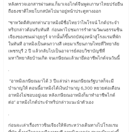
หลังตรวจเอกสารผ่านตม.ก็มาเจอไกด์จีนพูดเภาษาไทยปร๋อยืน
ถือธงชาติไทยโบกสบัดไปมาอยู่หน้าประตูทางออก
“ซาหวัดดีคับทกท่าน”อาหมิงมีชื่อไทยว่าไพโรจน์ ไกด์ประจำ
ทริปกล่าวต้อนรับทันที ก่อนพาไปชมการรำตามวัฒนธรรมซิน
เจียงของชนเผ่าอุยกูร์ จากนั้นก็ขึ้นรถบัสมุ่งหน้าสู่โรงแรมที่พัก
ในทันที อาหมิงเป็นคนกวางสี เคยมาเรียนภาษไทยที่วิทยาลัย
เพชรบุรี 2 ปี แล้วกลับไปเป็นอาจารย์สอบวิชาบัญชีที่
มหาวิทยาลัยบ้านเกิด จนเกษียณแล้วมายึดอาชีพไกด์จนวันนี้
.
“อาหมิงเกษียณมาได้ 3 ปีแล่วน่า คนเกษียณรัฐบาลก็จะมี
บำนาญให้ ตอนนี้อาหมิงได้เงินบำนาญ 6,300 หยวยต่อเดือน
อาหมิงไม่ชอบอยู่เฉย หลังเกษียณอาหมิงก็มาทำอาชีพไกด์
ต่อ” อาหมิงไกด์ประจำทริปกล่าวแนะนำตัวเอง
.
ก่อนจะเล่าเรื่องราวซินเจียงให้ฟังระหว่างเดินทางไปโรงแรม