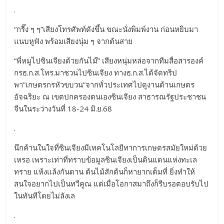
.
“กรี๊ง ๆ ๆ”เสียงโทรศัพท์ดังขึ้น ขณะนั่งพิมพ์งาน ก่อนหยิบมา
แนบหูฟัง พร้อมเสียงนุ่ม ๆ จากต้นสาย
”พี่หมูไปซินเจียงด้วยกันไม๊” เสียงหนุ่มหล่อจากทีมสื่อสารองค์
กรธ.ก.ส.โทร.มาชวนไปซินเจียง ทางธ.ก.ส.ได้จัดทริป
พา”เกษตรกรหัวขบวน”จากทั่วประเทศไปดูงานด้านเกษตร
อัจฉริยะ ณ เขตปกครองตนเองซินเจียง สาธารณรัฐประชาชน
จีนในระว่างวันที่ 18-24 มิ.ย.68
.
นึกค้านในใจที่ซินเจียงมีเทคโนโลยีทาการเกษตรสมัยใหม่ด้วย
เหรอ เพราะเท่าที่ทราบข้อมูลซินเจียงเป็นดินแดนแห่งทะเล
ทราย แห้งแล้งกันดาน ต้นไม้สักต้นก็หายากเต็มที่ ยิ่งทำให้
สนใจอยากไปเป็นทวีคูณ แต่เมื่อโอกาสมาถึงก็รีบรอตอบรับไป
ในทันทีโดยไม่ลังเล
.