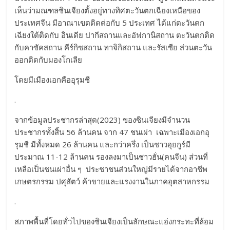
เห็นว่ามณฑลซินเจียงตั้งอยู่ทางทิศตะวันตกเฉียงเหนือของ
ประเทศจีน มีอาณาเขตติดต่อกับ 5 ประเทศ ได้แก่ตะวันตก
เฉียงใต้ติดกับ อินเดีย ปากีสถานและอัฟกานิสถาน ตะวันตกติด
กับคาซัคสถาน คีร์กิซสถาน ทาจิกิสถาน และรัสเซีย ส่วนตะวัน
ออกติดกับมองโกเลีย
โดยมีเมืองเอกคืออุรุมชี
.
จากข้อมูลประชากรล่าสุด(2023) ของซินเจียงมีจำนวน
ประชากรทั้งสิ้น 56 ล้านคน จาก 47 ชนเผ่า เฉพาะเมืองเอกอุ
รุมชี มีทั้งหมด 26 ล้านคน และกว่าครึ่ง เป็นชาวอุยกูร์มี
ประมาณ 11-12 ล้านคน รองลงมาเป็นชาวฮั่น(คนจีน) ส่วนที่
เหลือเป็นชนเผ่าอื่น ๆ ประชาชนส่วนใหญ่มีรายได้จากอาชีพ
เกษตรกรรม ปศุสัตว์ ค้าขายและแรงงานในภาคอุตสาหกรรม
.
สภาพพื้นที่โดยทั่วไปของซินเจียงเป็นลักษณะแอ่งกระทะที่ล้อม