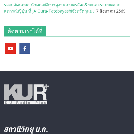
รองปลัดนฤมล นำคณะศึกษาดูงานเกษตรอัจฉริยะและระบบตลาด
สหกรณ์ญี่ปุ่น ที่ JA Oura-Tatebayashiจังหวัดกุนมะ
7 สิงหาคม 2569
ติดตามเราได้ที่
สถานีวิทยุ ม.ก.