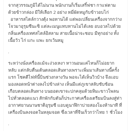
จากสุวรรณภูมิได้ไม่นาน พนักงานก็เริ่มเสริ์ฟชา กาแฟตาม
ด้วยข้าวกล่อง มีให้เลือก 2 อย่าง หมี่ผัดหมูกับข้าวอบไก่
อาหารสไตล์กวางตุ้ง พอทานได้ แต่พอเปลี่ยนเครื่องจากกว่าง
โจวมาอุรุมซีนะซิ แต่ละเมนูแทบทานไม่ได้เลย อบอวลไปด้วย
กลิ่นเครื่องเทศสไตล์อิสลาม สายเนื้อน่าจะชอบ มีทุกอย่าง ทั้ง
เนื้อวัว ไก่ แกะ แพะ ยกเว้นหมู
.
ระหว่างนั่งเครื่องแม้จะง่วงเหงา หาวนอนแค่ไหนก็ไม่อยาก
หลับ แต่กลับตื่นเต้นตลอดเส้นทางเพราะเพิ่มมาเส้นทางนี้ครั้ง
แรก โชคดีไฟท์นี้บินช่วงกลางวัน พอจะได้เห็นวิวบ้าง จึงแอบ
มองลอดหน้าต่างลงไปข้างล่าง เห็นมีแต่ภูเขาสลับซับซ้อน
เกือบตลอดเส้นทาง บนยอดเขาจะปกคลุมด้วยหิมะขาวโพลน
ไปทั่วตลอดแนว สักพักกับตันก็ประกาศเครื่องเตรียมบินลงสู่ท่า
อากาศยานนานชาติอุรุมซี แอบดูนาฬิกาบ่ายสองโมงห้านาที ที่
เครื่องบินลงจอดในหลุมจอด ซึ่งเวลาที่จีนเร็วกว่าไทย 1 ชั่วโมง
.