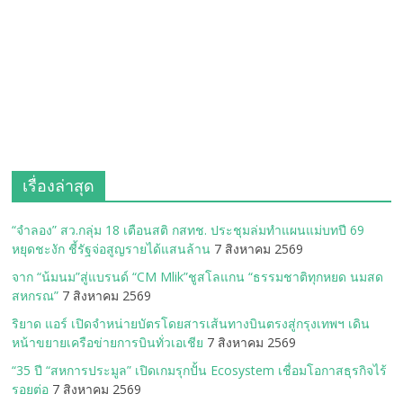
เรื่องล่าสุด
“จำลอง” สว.กลุ่ม 18 เตือนสติ กสทช. ประชุมล่มทำแผนแม่บทปี 69
หยุดชะงัก ชี้รัฐจ่อสูญรายได้แสนล้าน
7 สิงหาคม 2569
จาก “น้มนม”สู่แบรนด์ “CM Mlik”ชูสโลแกน “ธรรมชาติทุกหยด นมสด
สหกรณ”
7 สิงหาคม 2569
ริยาด แอร์ เปิดจำหน่ายบัตรโดยสารเส้นทางบินตรงสู่กรุงเทพฯ เดิน
หน้าขยายเครือข่ายการบินทั่วเอเชีย
7 สิงหาคม 2569
“35 ปี “สหการประมูล” เปิดเกมรุกปั้น Ecosystem เชื่อมโอกาสธุรกิจไร้
รอยต่อ
7 สิงหาคม 2569