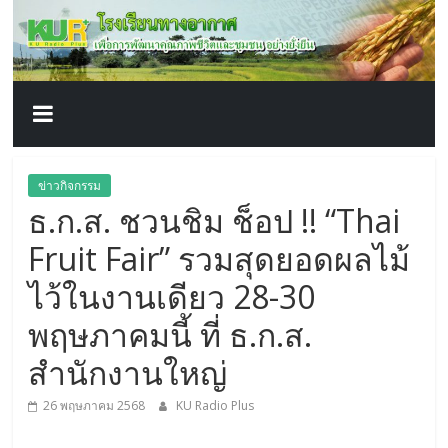
โรงเรียน
Skip
to
content
ทาง
อากาศ​
เพื่อ
ข่าวกิจกรรม
ธ.ก.ส. ชวนชิม ช็อป !! “Thai
พัฒนา
Fruit Fair” รวมสุดยอดผลไม้
คุณภาพ
ไว้ในงานเดียว 28-30
พฤษภาคมนี้ ที่ ธ.ก.ส.
ชีวิต
สำนักงานใหญ่
26 พฤษภาคม 2568
KU Radio Plus