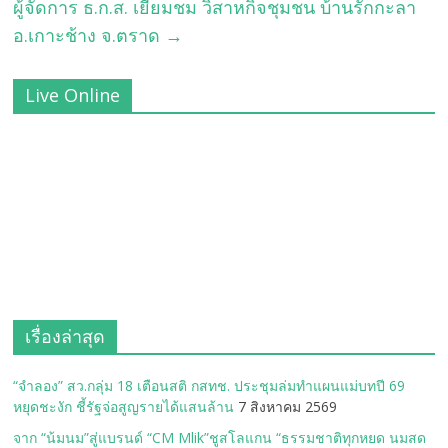
ผู้จัดการ ธ.ก.ส. เยี่ยมชม วิสาหกิจชุมชน บ้านรักกะลา
อ.เกาะช้าง จ.ตราด
→
Live Online
เรื่องล่าสุด
“จำลอง” สว.กลุ่ม 18 เตือนสติ กสทช. ประชุมล่มทำแผนแม่บทปี 69
หยุดชะงัก ชี้รัฐจ่อสูญรายได้แสนล้าน
7 สิงหาคม 2569
จาก “น้มนม”สู่แบรนด์ “CM Mlik”ชูสโลแกน “ธรรมชาติทุกหยด นมสด