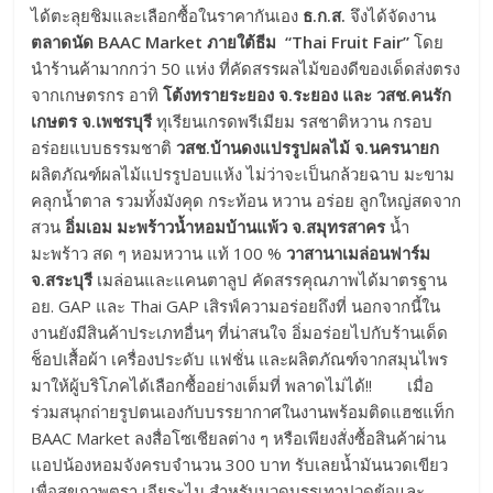
ได้ตะลุยชิมและเลือกซื้อในราคากันเอง
ธ.ก.ส.
จึงได้จัดงาน
ตลาดนัด
BAAC Market ภายใต้ธีม “Thai Fruit Fair”
โดย
นำร้านค้ามากกว่า 50 แห่ง ที่คัดสรรผลไม้ของดีของเด็ดส่งตรง
จากเกษตรกร อาทิ
โต้งทรายระยอง จ.ระยอง และ วสช.คนรัก
เกษตร จ.เพชรบุรี
ทุเรียนเกรดพรีเมียม รสชาติหวาน กรอบ
อร่อยแบบธรรมชาติ
วสช.บ้านดงแปรรูปผลไม้ จ.นครนายก
ผลิตภัณฑ์ผลไม้แปรรูปอบแห้ง ไม่ว่าจะเป็นกล้วยฉาบ มะขาม
คลุกน้ำตาล รวมทั้งมังคุด กระท้อน หวาน อร่อย ลูกใหญ่สดจาก
สวน
อิ่มเอม มะพร้าวน้ำหอมบ้านแพ้ว จ.สมุทรสาคร
น้ำ
มะพร้าว สด ๆ หอมหวาน แท้ 100 %
วาสานาเมล่อนฟาร์ม
จ.สระบุรี
เมล่อนและแคนตาลูป คัดสรรคุณภาพได้มาตรฐาน
อย. GAP และ Thai GAP เสิรฟ์ความอร่อยถึงที่ นอกจากนี้ใน
งานยังมีสินค้าประเภทอื่นๆ ที่น่าสนใจ อิ่มอร่อยไปกับร้านเด็ด
ช็อปเสื้อผ้า เครื่องประดับ แฟชั่น และผลิตภัณฑ์จากสมุนไพร
มาให้ผู้บริโภคได้เลือกซื้ออย่างเต็มที่ พลาดไม่ได้!! เมื่อ
ร่วมสนุกถ่ายรูปตนเองกับบรรยากาศในงานพร้อมติดแฮชแท็ก
BAAC Market ลงสื่อโซเชียลต่าง ๆ หรือเพียงสั่งซื้อสินค้าผ่าน
แอปน้องหอมจังครบจำนวน 300 บาท รับเลยน้ำมันนวดเขียว
เพื่อสุขภาพตรา เจียระไน สำหรับนวดบรรเทาปวดข้อและ