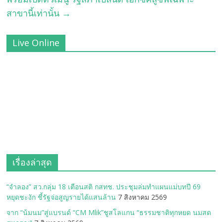
สาขานี้เท่านั้น
→
Live Online
เรื่องล่าสุด
“จำลอง” สว.กลุ่ม 18 เตือนสติ กสทช. ประชุมล่มทำแผนแม่บทปี 69
หยุดชะงัก ชี้รัฐจ่อสูญรายได้แสนล้าน
7 สิงหาคม 2569
จาก “น้มนม”สู่แบรนด์ “CM Mlik”ชูสโลแกน “ธรรมชาติทุกหยด นมสด