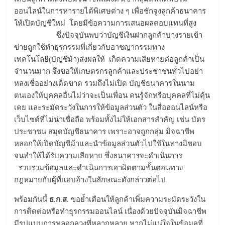
ออนไลน์ในการหารายได้พิเศษต่าง ๆ เพื่อชักจูงลูกค้าธนาคาร
ให้เปิดบัญชีใหม่ โดยมีข้อความการเสนอผลตอบแทนที่สูง
ซึ่งปัจจุบันพบว่าบัญชีเงินฝากลูกค้าบางรายเข้า
ข่ายถูกใช้ทำธุรกรรมที่เกี่ยวกับอาชญากรรมทาง
เทคโนโลยี(บัญชีม้า)ส่งผลให้ เกิดความเสียหายต่อลูกค้าเป็น
จำนวนมาก จึงขอให้เกษตรกรลูกค้าและประชาชนทั่วไปอย่า
หลงเชื่ออย่างเด็ดขาด รวมถึงไม่เปิด บัญชีธนาคารในนาม
ตนเองให้บุคคลอื่นไม่ว่าจะเป็นเพื่อน คนรู้จักหรือบุคคลที่ไม่คุ้น
เคย และระมัดระวังในการให้ข้อมูลส่วนตัว ในสื่อออนไลน์หรือ
เว็บไซต์ที่ไม่น่าเชื่อถือ พร้อมทั้งไม่ให้เอกสารสำคัญ เช่น บัตร
ประชาชน สมุดบัญชีธนาคาร เพราะอาจถูกกลุ่ม มิจฉาชีพ
หลอกให้เปิดบัญชีม้าและนำข้อมูลส่วนตัวไปใช้ในทางมิชอบ
จนทำให้ได้รับความเสียหาย ซึ่งธนาคารจะดําเนินการ
รวบรวมข้อมูลและดำเนินการเอาผิดตามขั้นตอนทาง
กฎหมายกับผู้ที่แอบอ้างในลักษณะดังกล่าวต่อไป
พร้อมกันนี้
ธ.ก.ส.
ขอย้ำเตือนให้ลูกค้าเพิ่มความระมัดระวังใน
การติดต่อหรือทำธุรกรรมออนไลน์ เนื่องด้วยปัจจุบันมิจฉาชีพ
มีรูปแบบการหลอกลวงที่หลากหลาย หากไม่แน่ใจในข้อมูลที่