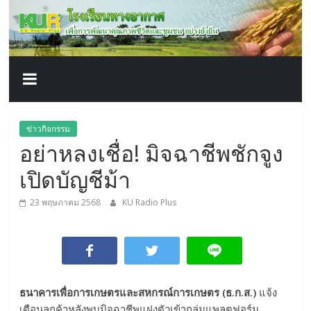
โรงเรียน
Skip
to
content
ทาง
อากาศ​
เพื่อ
ข่าวกิจกรรม
อย่าหลงเชื่อ! มิจฉาชีพชักจูง
พัฒนา
เปิดบัญชีม้า
คุณภาพ
23 พฤษภาคม 2568
KU Radio Plus
ชีวิต
ธนาคารเพื่อการเกษตรและสหกรณ์การเกษตร (ธ.ก.ส.)
แจ้ง
เตือนลูกค้าหลังพบมิจฉาชีพแฝงตัวเข้ากลุ่มแพลตฟอร์ม