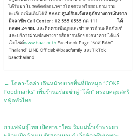
ได้รับมา โปรดติดต่อธนาคารโดยตรง หรือสอบถาม ราย
ละเอียดเพิ่มเติมได้ที่
BAAC ศูนย์รับแจ้งเหตุภัยทางการเงินจาก
มิจฉาชีพ Call Center : 02 555 0555 กด 111 ได้
ตลอด 24 ชม.
และติดตามข้อมูลและข่าวสารด้านผลิตภัณฑ์
และบริการผ่านช่องทางการสื่อสารหลักของธนาคาร ได้แก่
เว็บไซต์
www.baac.or.th
Facebook Page “ธกส BAAC
Thailand” LINE Official: @baacfamily และTikTok:
baacthailand
←
โคคา-โคล่า เดินหน้าขยายพื้นที่ปักหมุด “COKE
Foodmarks” เพิ่มร้านอร่อยซ่าคู่ “โค้ก” ครอบคลุมสตรี
ทฟู้ดทั่วไทย
กาแฟพันธุ์ไทย เปิดสาขาใหม่ ริมแม่น้ำเจ้าพระยา
พร้อมเปิดตัวเมนู รัฐสภาเบลนด์ เอ็กซ์คลูซีฟเฉพาะ