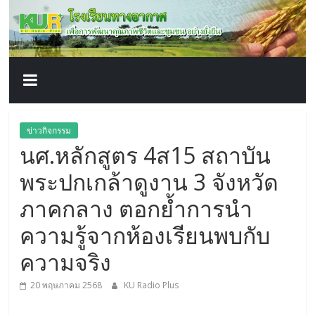
โรงเรียน
Skip
to
content
ทาง
อากาศ​
เพื่อ
ข่าวกิจกรรม
นศ.หลักสูตร 4ส15 สถาบัน
พัฒนา
พระปกเกล้าดูงาน 3 จังหวัด
คุณภาพ
ภาคกลาง ตอกย้ำการนำ
ความรู้จากห้องเรียนพบกับ
ชีวิต
ความจริง
20 พฤษภาคม 2568
KU Radio Plus