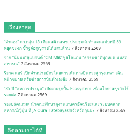
เรื่องล่าสุด
“จำลอง” สว.กลุ่ม 18 เตือนสติ กสทช. ประชุมล่มทำแผนแม่บทปี 69
หยุดชะงัก ชี้รัฐจ่อสูญรายได้แสนล้าน
7 สิงหาคม 2569
จาก “น้มนม”สู่แบรนด์ “CM Mlik”ชูสโลแกน “ธรรมชาติทุกหยด นมสด
สหกรณ”
7 สิงหาคม 2569
ริยาด แอร์ เปิดจำหน่ายบัตรโดยสารเส้นทางบินตรงสู่กรุงเทพฯ เดิน
หน้าขยายเครือข่ายการบินทั่วเอเชีย
7 สิงหาคม 2569
“35 ปี “สหการประมูล” เปิดเกมรุกปั้น Ecosystem เชื่อมโอกาสธุรกิจไร้
รอยต่อ
7 สิงหาคม 2569
รองปลัดนฤมล นำคณะศึกษาดูงานเกษตรอัจฉริยะและระบบตลาด
สหกรณ์ญี่ปุ่น ที่ JA Oura-Tatebayashiจังหวัดกุนมะ
7 สิงหาคม 2569
ติดตามเราได้ที่