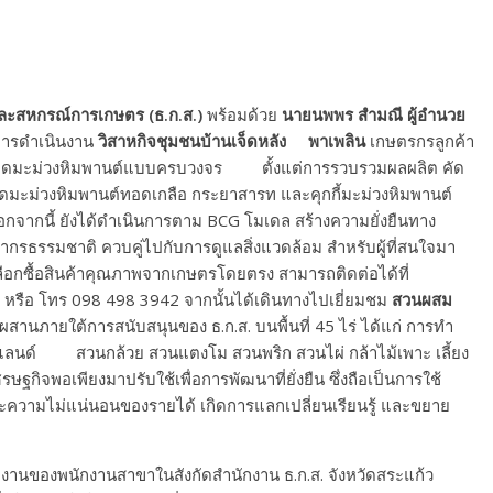
รและสหกรณ์การเกษตร (ธ.ก.ส.)
พร้อมด้วย
นายนพพร สำมณี ผู้อำนวย
มการดำเนินงาน
วิสาหกิจชุมชนบ้านเจ็ดหลัง พาเพลิน
เกษตรกรลูกค้า
รูปเม็ดมะม่วงหิมพานต์แบบครบวงจร ตั้งแต่การรวบรวมผลผลิต คัด
็ดมะม่วงหิมพานต์ทอดเกลือ กระยาสารท และคุกกี้มะม่วงหิมพานต์
กจากนี้ ยังได้ดำเนินการตาม BCG โมเดล สร้างความยั่งยืนทาง
กรธรรมชาติ ควบคู่ไปกับการดูแลสิ่งแวดล้อม สำหรับผู้ที่สนใจมา
ลือกซื้อสินค้าคุณภาพจากเกษตรโดยตรง สามารถติดต่อได้ที่
 หรือ โทร 098 498 3942 จากนั้นได้เดินทางไปเยี่ยมชม
สวนผสม
นภายใต้การสนับสนุนของ ธ.ก.ส. บนพื้นที่ 45 ไร่ ได้แก่ การทำ
ลนด์ สวนกล้วย สวนแตงโม สวนพริก สวนไผ่ กล้าไม้เพาะ เลี้ยง
ิจพอเพียงมาปรับใช้เพื่อการพัฒนาที่ยั่งยืน ซึ่งถือเป็นการใช้
ะความไม่แน่นอนของรายได้ เกิดการแลกเปลี่ยนเรียนรู้ และขยาย
บัติงานของพนักงานสาขาในสังกัดสำนักงาน ธ.ก.ส. จังหวัดสระแก้ว