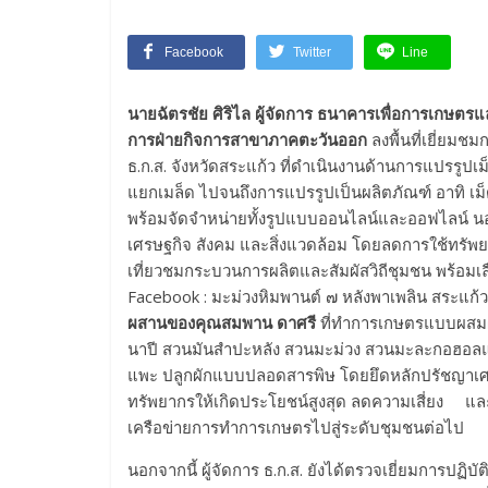
Facebook
Twitter
Line
นายฉัตรชัย ศิริไล ผู้จัดการ ธนาคารเพื่อการเกษต
การฝ่ายกิจการสาขาภาคตะวันออก
ลงพื้นที่เยี่ยมช
ธ.ก.ส. จังหวัดสระแก้ว ที่ดำเนินงานด้านการแปร
แยกเมล็ด ไปจนถึงการแปรรูปเป็นผลิตภัณฑ์ อาทิ เม
พร้อมจัดจำหน่ายทั้งรูปแบบออนไลน์และออฟไลน์ นอ
เศรษฐกิจ สังคม และสิ่งแวดล้อม โดยลดการใช้ทรัพยา
เที่ยวชมกระบวนการผลิตและสัมผัสวิถีชุมชน พร้อมเ
Facebook : มะม่วงหิมพานต์ ๗ หลังพาเพลิน สระแก้ว
ผสานของคุณสมพาน ดาศรี
ที่ทำการเกษตรแบบผสมผสา
นาปี สวนมันสำปะหลัง สวนมะม่วง สวนมะละกอฮอลแ
แพะ ปลูกผักแบบปลอดสารพิษ โดยยึดหลักปรัชญาเศรษฐก
ทรัพยากรให้เกิดประโยชน์สูงสุด ลดความเสี่ยง แล
เครือข่ายการทำการเกษตรไปสู่ระดับชุมชนต่อไป
นอกจากนี้ ผู้จัดการ ธ.ก.ส. ยังได้ตรวจเยี่ยมการปฏิ