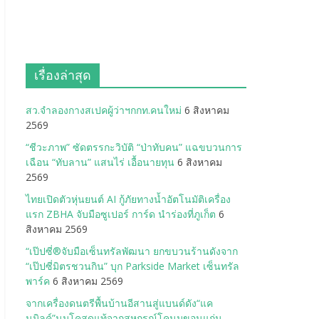
เรื่องล่าสุด
สว.จำลองกางสเปคผู้ว่าฯกกท.คนใหม่
6 สิงหาคม
2569
“ชีวะภาพ” ซัดตรรกะวิบัติ “ป่าทับคน” แฉขบวนการ
เฉือน “ทับลาน” แสนไร่ เอื้อนายทุน
6 สิงหาคม
2569
ไทยเปิดตัวหุ่นยนต์ AI กู้ภัยทางน้ำอัตโนมัติเครื่อง
แรก ZBHA จับมือซูเปอร์ การ์ด นำร่องที่ภูเก็ต
6
สิงหาคม 2569
“เป๊ปซี่®จับมือเซ็นทรัลพัฒนา ยกขบวนร้านดังจาก
“เป๊ปซี่มิตรชวนกิน” บุก Parkside Market เซ็นทรัล
พาร์ค
6 สิงหาคม 2569
จากเครื่องดนตรีพื้นบ้านอีสานสู่แบนด์ดัง“แค
นมิลค์”นมโคสดแท้จากสหกรณ์โคนมขอนแก่น