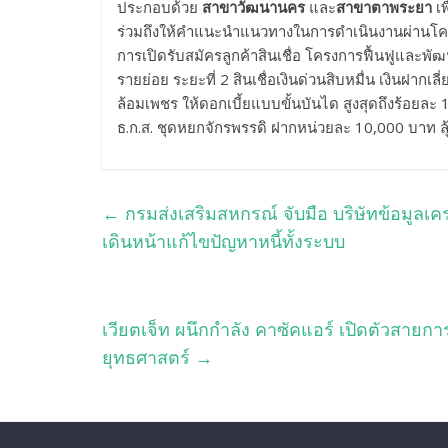
ประกอบด้วย
สาขาวัฒนานคร
และ
สาขาตาพระยา
เพ
ร่วมถึงให้คำแนะนำแนวทางในการดำเนินงานผ่านโค
การเปิดรับสมัครลูกค้าสินเชื่อ โครงการฟื้นฟูและ
รายย่อย ระยะที่ 2 สินเชื่อเงินด่วนสิบหมื่น เงินฝาก
ล้อมเพชร ให้ดอกเบี้ยแบบขั้นบันได สูงสุดถึงร้อยละ 
ธ.ก.ส. ชุดหยกจักรพรรดิ ฝากหน่วยละ 10,000 บาท ลุ
←
กรมส่งเสริมสหกรณ์ จับมือ บริษัทข้อมูลเ
เดินหน้าแก้ไขปัญหาหนี้ทั้งระบบ
เวียตเจ็ท ผนึกกำลัง คาซัคแอร์ เปิดตัวสายก
ยุทธศาสตร์
→