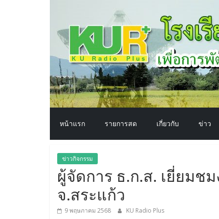
โรงเรียน
Skip
to
content
ทาง
อากาศ​
เพื่อ
พัฒนา
หน้าแรก
รายการสด
เกี่ยวกับ
ข่าว
คุณภาพ
ข่าวกิจกรรม
ชีวิต
ผู้จัดการ ธ.ก.ส. เยี่ยมช
จ.สระแก้ว
9 พฤษภาคม 2568
KU Radio Plus