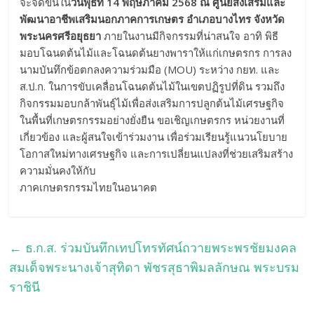
จะจัดขึ้นใน
วันพุธที่
14 พฤษภาคม 2568 ณ ศูนย์ส่งเสริมและ
พัฒนาอาชีพเสริมนอกภาคการเกษตร อำเภอบางไทร จังหวัด
พระนครศรีอยุธยา
ภายในงานมีกิจกรรมที่น่าสนใจ อาทิ พิธี
มอบโฉนดต้นไม้และโฉนดต้นยางพาราให้แก่เกษตรกร การลง
นามบันทึกข้อตกลงความร่วมมือ (MOU) ระหว่าง กยท. และ
ส.ป.ก. ในการขับเคลื่อนโฉนดต้นไม้ในเขตปฏิรูปที่ดิน รวมถึง
กิจกรรมมอบกล้าพันธุ์ไม้เพื่อส่งเสริมการปลูกต้นไม้เศรษฐกิจ
ในพื้นที่เกษตรกรรมอย่างยั่งยืน ขอเชิญเกษตรกร หน่วยงานที่
เกี่ยวข้อง และผู้สนใจเข้าร่วมงาน เพื่อร่วมเรียนรู้แนวนโยบาย
โอกาสใหม่ทางเศรษฐกิจ และการเปลี่ยนแปลงที่ช่วยเสริมสร้าง
ความมั่นคงให้กับ
ภาคเกษตรกรรมไทยในอนาคต
←
ธ.ก.ส. ร่วมบันทึกเทปโทรทัศน์ถวายพระพรชัยมงคล
สมเด็จพระนางเจ้าสุทิดา พัชรสุธาพิมลลักษณ พระบรม
ราชินี