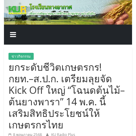
โรงเรียน
Skip
to
content
ทาง
อากาศ​
เพื่อ
ข่าวกิจกรรม
ยกระดับชีวิตเกษตรกร!
พัฒนา
กยท.–ส.ป.ก. เตรียมลุยจัด
คุณภาพ
Kick Off ใหญ่ “โฉนดต้นไม้–
ต้นยางพารา” 14 พ.ค. นี้
ชีวิต
เสริมสิทธิประโยชน์ให้
เกษตรกรไทย
8 พฤษภาคม 2568
KU Radio Plus