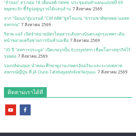
“จำลอง” สว.กลุ่ม 18 เตือนสติ กสทช. ประชุมล่มทำแผนแม่บทปี 69
หยุดชะงัก ชี้รัฐจ่อสูญรายได้แสนล้าน
7 สิงหาคม 2569
จาก “น้มนม”สู่แบรนด์ “CM Mlik”ชูสโลแกน “ธรรมชาติทุกหยด นมสด
สหกรณ”
7 สิงหาคม 2569
ริยาด แอร์ เปิดจำหน่ายบัตรโดยสารเส้นทางบินตรงสู่กรุงเทพฯ เดิน
หน้าขยายเครือข่ายการบินทั่วเอเชีย
7 สิงหาคม 2569
“35 ปี “สหการประมูล” เปิดเกมรุกปั้น Ecosystem เชื่อมโอกาสธุรกิจไร้
รอยต่อ
7 สิงหาคม 2569
รองปลัดนฤมล นำคณะศึกษาดูงานเกษตรอัจฉริยะและระบบตลาด
สหกรณ์ญี่ปุ่น ที่ JA Oura-Tatebayashiจังหวัดกุนมะ
7 สิงหาคม 2569
ติดตามเราได้ที่