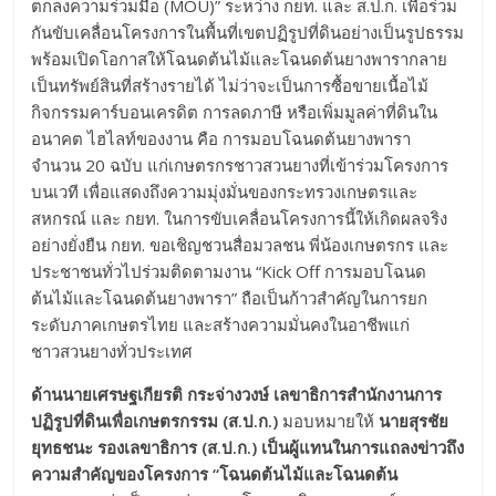
ตกลงความร่วมมือ (MOU)” ระหว่าง กยท. และ ส.ป.ก. เพื่อร่วม
กันขับเคลื่อนโครงการในพื้นที่เขตปฏิรูปที่ดินอย่างเป็นรูปธรรม
พร้อมเปิดโอกาสให้โฉนดต้นไม้และโฉนดต้นยางพารากลาย
เป็นทรัพย์สินที่สร้างรายได้ ไม่ว่าจะเป็นการซื้อขายเนื้อไม้
กิจกรรมคาร์บอนเครดิต การลดภาษี หรือเพิ่มมูลค่าที่ดินใน
อนาคต ไฮไลท์ของงาน คือ การมอบโฉนดต้นยางพารา
จำนวน 20 ฉบับ แก่เกษตรกรชาวสวนยางที่เข้าร่วมโครงการ
บนเวที เพื่อแสดงถึงความมุ่งมั่นของกระทรวงเกษตรและ
สหกรณ์ และ กยท. ในการขับเคลื่อนโครงการนี้ให้เกิดผลจริง
อย่างยั่งยืน กยท. ขอเชิญชวนสื่อมวลชน พี่น้องเกษตรกร และ
ประชาชนทั่วไปร่วมติดตามงาน “Kick Off การมอบโฉนด
ต้นไม้และโฉนดต้นยางพารา” ถือเป็นก้าวสำคัญในการยก
ระดับภาคเกษตรไทย และสร้างความมั่นคงในอาชีพแก่
ชาวสวนยางทั่วประเทศ
ด้านนายเศรษฐเกียรติ กระจ่างวงษ์ เลขาธิการสำนักงานการ
ปฏิรูปที่ดินเพื่อเกษตรกรรม (ส.ป.ก.)
มอบหมายให้
นายสุรชัย
ยุทธชนะ รองเลขาธิการ
(
ส.ป.ก.
)
เป็นผู้แทนในการแถลงข่าวถึง
ความสำคัญของโครงการ “โฉนดต้นไม้และโฉนดต้น