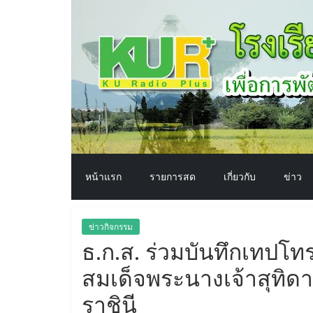
โรงเรียน
Skip
to
content
ทาง
อากาศ​
เพื่อ
พัฒนา
หน้าแรก
รายการสด
เกี่ยวกับ
ข่าว
คุณภาพ
ข่าวกิจกรรม
ชีวิต
ธ.ก.ส. ร่วมบันทึกเทปโ
สมเด็จพระนางเจ้าสุทิด
ราชินี