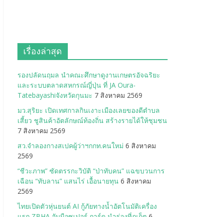
เรื่องล่าสุด
รองปลัดนฤมล นำคณะศึกษาดูงานเกษตรอัจฉริยะ
และระบบตลาดสหกรณ์ญี่ปุ่น ที่ JA Oura-
Tatebayashiจังหวัดกุนมะ
7 สิงหาคม 2569
มว.สุริยะ เปิดเทศกาลกินเงาะเมืองเลยของดีตำบล
เสี้ยว ชูสินค้าอัตลักษณ์ท้องถิ่น สร้างรายได้ให้ชุมชน
7 สิงหาคม 2569
สว.จำลองกางสเปคผู้ว่าฯกกท.คนใหม่
6 สิงหาคม
2569
“ชีวะภาพ” ซัดตรรกะวิบัติ “ป่าทับคน” แฉขบวนการ
เฉือน “ทับลาน” แสนไร่ เอื้อนายทุน
6 สิงหาคม
2569
ไทยเปิดตัวหุ่นยนต์ AI กู้ภัยทางน้ำอัตโนมัติเครื่อง
แรก ZBHA จับมือซูเปอร์ การ์ด นำร่องที่ภูเก็ต
6