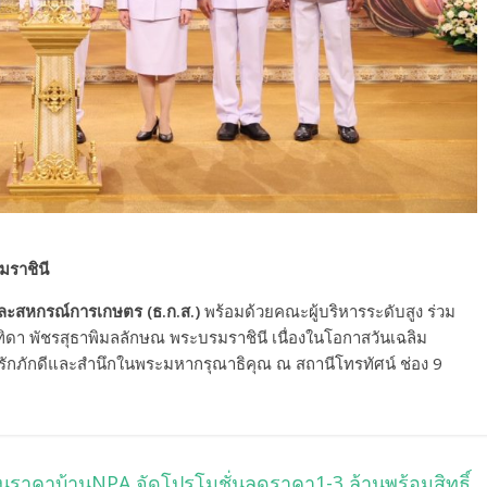
มราชินี
รและสหกรณ์การเกษตร (ธ.ก.ส.)
พร้อมด้วยคณะผู้บริหารระดับสูง ร่วม
ดา พัชรสุธาพิมลลักษณ พระบรมราชินี เนื่องในโอกาสวันเฉลิม
ักภักดีและสำนึกในพระมหากรุณาธิคุณ ณ สถานีโทรทัศน์ ช่อง 9
หั่นราคาบ้านNPA จัดโปรโมชั่นลดราคา1-3 ล้านพร้อมสิทธิ์