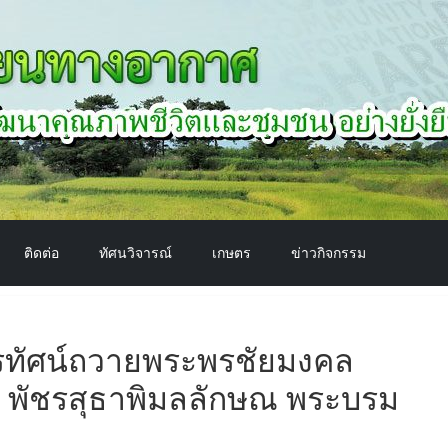
ติดต่อ
ทัศนวิจารณ์
เกษตร
ข่าวกิจกรรม
ทรทัศน์ถวายพระพรชัยมงคล
า พัชรสุธาพิมลลักษณ พระบรม