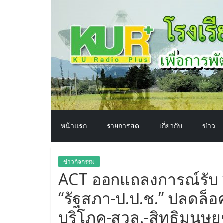
โรงเรียน
Skip
to
content
ทาง
อากาศ​
เพื่อ
พัฒนา
หน้าแรก
รายการสด
เกี่ยวกับ
ข่าว
คุณภาพ
ข่าวกิจกรรม
ชีวิต
ACT ออกแถลงการณ์รับ “
“รัฐสภา-ป.ป.ช.” ปลดล็อค 
บริโภค-สวล.-สิทธิมนุษ