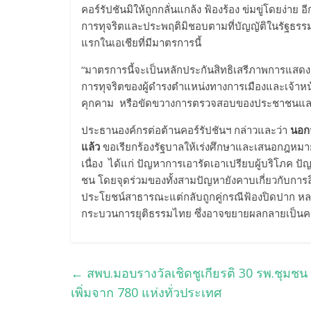
คอร์รัปชันมิให้ถูกกลั่นแกล้ง ฟ้องร้อง ข่มขู่โดยง่า
การทุจริตและประพฤติมิชอบตามที่บัญญัติในรัฐธ
แรกในเอเชียที่มีมาตรการนี้
“มาตรการนี้จะเป็นหลักประกันสิทธิเสรีภาพการแสดงออ
การทุจริตของผู้ดำรงตำแหน่งทางการเมืองและเจ้าหน้าท
คุกคาม หรือขัดขวางการตรวจสอบของประชาชนและสื่
ประธานองค์กรต่อต้านคอร์รัปชันฯ กล่าวและว่า
นอกจ
แล้ว
ขอเรียกร้องรัฐบาลให้เร่งศึกษาและเสนอกฎหมายเพ
เนื่อง ได้แก่ ปัญหาการเอารัดเอาเปรียบผู้บริโภค 
ชน โดยจุดร่วมของทั้งสามปัญหายังคาบเกี่ยวกับการล
ประโยชน์สาธารณะแต่กลับถูกคู่กรณีฟ้องปิดปาก หลา
กระบวนการยุติธรรมไทย ซึ่งอาจขยายผลกลายเป็นควา
←
สพบ.มอบรางวัลเชิดชูเกียรติ 30 รพ.ชุมชน
เพิ่มจาก 780 แห่งทั่วประเทศ