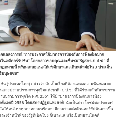
อกแถลงการณ์
“การประกาศใช้มาตรการป้องกันการฟ้องปิดปาก
านในคดีคอร์รัปชัน” โดยกล่าว
ขอบคุณและชื่นชม“รัฐสภา-ป.ป.ช.” ที่
กฏหมายนี้ พร้อมเสนอแนะให้เร่งศึกษาและเดินหน้าต่อใน 3 ประเด็น
ธิมนุษยชน”
น (ประเทศไทย) กล่าวว่า นับเป็นเรื่องที่ต้องแสดงความชื่นชมและ
และปราบปรามการทุจริตแห่งชาติ (ป.ป.ช.) ที่ได้ร่วมผลักดันพระราช
าบปรามการทุจริต พ.ศ. 2561 ให้มี “มาตรการป้องกันการฟ้อง
าตั้งแต่ปี
2558
โดยสภาปฏิรูปแห่งชาติ
นับเป็นประโยชน์ต่อประเทศ
่นใจให้คนไทยทุกภาคส่วนพร้อมจะมีส่วนร่วมต่อต้านคอร์รัปชันมากขึ้น
เจ้าหน้าที่ของรัฐที่เปิดโปง ชี้เบาะแส หรือเป็นพยานในคดี