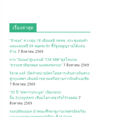
เรื่องล่าสุด
“จำลอง” สว.กลุ่ม 18 เตือนสติ กสทช. ประชุมล่มทำ
แผนแม่บทปี 69 หยุดชะงัก ชี้รัฐจ่อสูญรายได้แสน
ล้าน
7 สิงหาคม 2569
จาก “น้มนม”สู่แบรนด์ “CM Mlik”ชูสโลแกน
“ธรรมชาติทุกหยด นมสดสหกรณ”
7 สิงหาคม 2569
ริยาด แอร์ เปิดจำหน่ายบัตรโดยสารเส้นทางบินตรง
สู่กรุงเทพฯ เดินหน้าขยายเครือข่ายการบินทั่วเอเชีย
7 สิงหาคม 2569
“35 ปี “สหการประมูล” เปิดเกมรุก
ปั้น Ecosystem เชื่อมโอกาสธุรกิจไร้รอยต่อ
7
สิงหาคม 2569
รองปลัดนฤมล นำคณะศึกษาดูงานเกษตรอัจฉริยะ
และระบบตลาดสหกรณ์ญี่ปุ่น ที่ JA Oura-