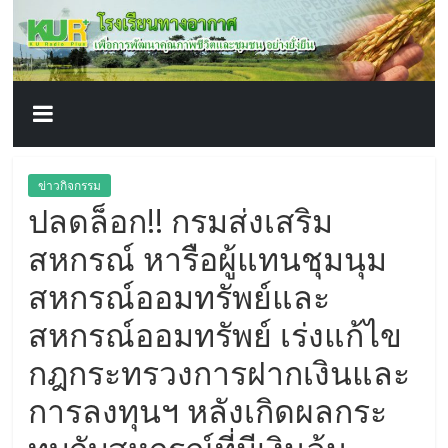
โรงเรียน
Skip
to
content
ทาง
อากาศ​
เพื่อ
ข่าวกิจกรรม
ปลดล็อก!! กรมส่งเสริม
พัฒนา
สหกรณ์ หารือผู้แทนชุมนุม
คุณภาพ
สหกรณ์ออมทรัพย์และ
สหกรณ์ออมทรัพย์ เร่งแก้ไข
ชีวิต
กฎกระทรวงการฝากเงินและ
การลงทุนฯ หลังเกิดผลกระ