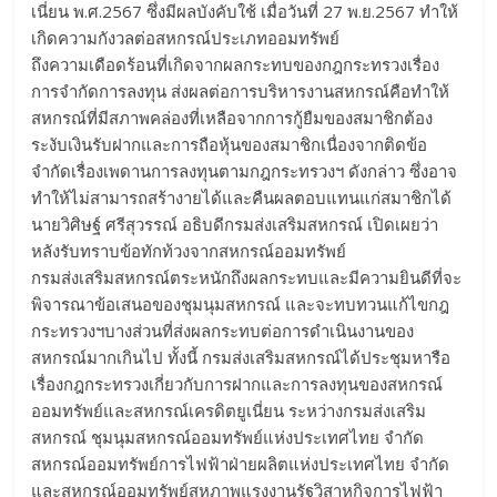
เนี่ยน พ.ศ.2567 ซึ่งมีผลบังคับใช้ เมื่อวันที่ 27 พ.ย.2567 ทำให้
เกิดความกังวลต่อสหกรณ์ประเภทออมทรัพย์
ถึงความเดือดร้อนที่เกิดจากผลกระทบของกฎกระทรวงเรื่อง
การจำกัดการลงทุน ส่งผลต่อการบริหารงานสหกรณ์คือทำให้
สหกรณ์ที่มีสภาพคล่องที่เหลือจากการกู้ยืมของสมาชิกต้อง
ระงับเงินรับฝากและการถือหุ้นของสมาชิกเนื่องจากติดข้อ
จำกัดเรื่องเพดานการลงทุนตามกฎกระทรวงฯ ดังกล่าว ซึ่งอาจ
ทำให้ไม่สามารถสร้างายได้และคืนผลตอบแทนแก่สมาชิกได้
นายวิศิษฐ์ ศรีสุวรรณ์ อธิบดีกรมส่งเสริมสหกรณ์ เปิดเผยว่า
หลังรับทราบข้อทักท้วงจากสหกรณ์ออมทรัพย์
กรมส่งเสริมสหกรณ์ตระหนักถึงผลกระทบและมีความยินดีที่จะ
พิจารณาข้อเสนอของชุมนุมสหกรณ์ และจะทบทวนแก้ไขกฎ
กระทรวงฯบางส่วนที่ส่งผลกระทบต่อการดำเนินงานของ
สหกรณ์มากเกินไป ทั้งนี้ กรมส่งเสริมสหกรณ์ได้ประชุมหารือ
เรื่องกฎกระทรวงเกี่ยวกับการฝากและการลงทุนของสหกรณ์
ออมทรัพย์และสหกรณ์เครดิตยูเนี่ยน ระหว่างกรมส่งเสริม
สหกรณ์ ชุมนุมสหกรณ์ออมทรัพย์แห่งประเทศไทย จำกัด
สหกรณ์ออมทรัพย์การไฟฟ้าฝ่ายผลิตแห่งประเทศไทย จำกัด
และสหกรณ์ออมทรัพย์สหภาพแรงงานรัฐวิสาหกิจการไฟฟ้า