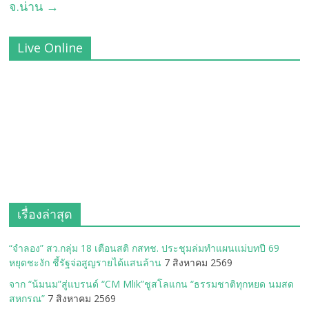
จ.น่าน
→
Live Online
เรื่องล่าสุด
“จำลอง” สว.กลุ่ม 18 เตือนสติ กสทช. ประชุมล่มทำแผนแม่บทปี 69
หยุดชะงัก ชี้รัฐจ่อสูญรายได้แสนล้าน
7 สิงหาคม 2569
จาก “น้มนม”สู่แบรนด์ “CM Mlik”ชูสโลแกน “ธรรมชาติทุกหยด นมสด
สหกรณ”
7 สิงหาคม 2569