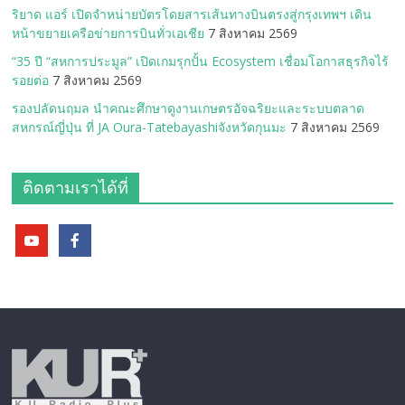
ริยาด แอร์ เปิดจำหน่ายบัตรโดยสารเส้นทางบินตรงสู่กรุงเทพฯ เดิน
หน้าขยายเครือข่ายการบินทั่วเอเชีย
7 สิงหาคม 2569
“35 ปี “สหการประมูล” เปิดเกมรุกปั้น Ecosystem เชื่อมโอกาสธุรกิจไร้
รอยต่อ
7 สิงหาคม 2569
รองปลัดนฤมล นำคณะศึกษาดูงานเกษตรอัจฉริยะและระบบตลาด
สหกรณ์ญี่ปุ่น ที่ JA Oura-Tatebayashiจังหวัดกุนมะ
7 สิงหาคม 2569
ติดตามเราได้ที่