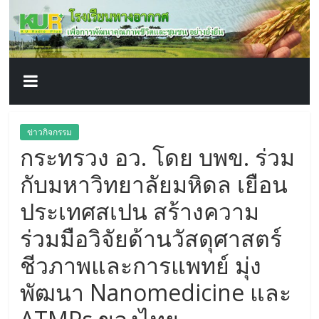
โรงเรียน
Skip
to
content
ทาง
อากาศ​
เพื่อ
ข่าวกิจกรรม
กระทรวง อว. โดย บพข. ร่วม
พัฒนา
กับมหาวิทยาลัยมหิดล เยือน
คุณภาพ
ประเทศสเปน สร้างความ
ร่วมมือวิจัยด้านวัสดุศาสตร์
ชีวิต
ชีวภาพและการแพทย์ มุ่ง
พัฒนา Nanomedicine และ