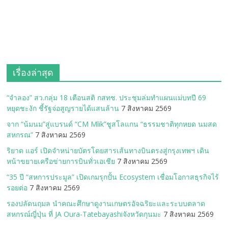
เรื่องล่าสุด
“จำลอง” สว.กลุ่ม 18 เตือนสติ กสทช. ประชุมล่มทำแผนแม่บทปี 69
หยุดชะงัก ชี้รัฐจ่อสูญรายได้แสนล้าน
7 สิงหาคม 2569
จาก “น้มนม”สู่แบรนด์ “CM Mlik”ชูสโลแกน “ธรรมชาติทุกหยด นมสด
สหกรณ”
7 สิงหาคม 2569
ริยาด แอร์ เปิดจำหน่ายบัตรโดยสารเส้นทางบินตรงสู่กรุงเทพฯ เดิน
หน้าขยายเครือข่ายการบินทั่วเอเชีย
7 สิงหาคม 2569
“35 ปี “สหการประมูล” เปิดเกมรุกปั้น Ecosystem เชื่อมโอกาสธุรกิจไร้
รอยต่อ
7 สิงหาคม 2569
รองปลัดนฤมล นำคณะศึกษาดูงานเกษตรอัจฉริยะและระบบตลาด
สหกรณ์ญี่ปุ่น ที่ JA Oura-Tatebayashiจังหวัดกุนมะ
7 สิงหาคม 2569