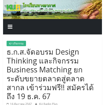
โรงเรียน
Skip
to
content
ทาง
อากาศ​
เพื่อ
ข่าวกิจกรรม
ธ.ก.ส.จัดอบรม Design
พัฒนา
Thinking และกิจกรรม
คุณภาพ
Business Matching ยก
ระดับขยายตลาดสู่ตลาด
ชีวิต
สากล เข้าร่วมฟรี!! สมัครได้
ถึง 19 ธ.ค. 67
16 ธันวาคม 2567
KU Radio Plus