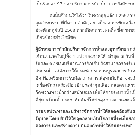
เป็นร้อยละ 97 ของปริมาณการกักเก็บ และยังมีระบบ
ดังนั้นจึงมั่นใจได้ว่า ในช่วงฤดูแล้งปี 2567/68 
อุตสาหกรรม ที่มีความสำคัญอย่างยิ่งต่อการขับเคล
ช่วงต้นฤดูฝนปี 2568 หากเกิดสภาวะฝนทิ้ง ซึ่่งกร
เกี่ยวข้องอย่างใกล้ชิด
ผู้อำนวยการสำนักบริหารจัดการน้ำและอุทกวิทยา
กล
เขื่อนขนาดใหญ่ทั้ง 4 แห่งของภาคใต้ ล่าสุด ณ วัน
ร้อยละ 67 ของปริมาณการกักเก็บ ยังสามารถรองรับน้
สหกรณ์ ได้สั่งการให้กรมชลประทานบูรณาการกับหน
ชิดเพื่อเตรียมการรับมือสถานการณ์อุทกภัยที่อาจจะเกิด
เครื่องจักร เครื่องมือ เข้าประจำจุดเสี่ยง ตลอดจ
กีดขวางทางน้ำอย่างสม่ำเสมอ เพื่อให้การระบายน
ที่สุด พร้อมทั้งประชาสัมพันธ์ให้ข้อมูลข่าวสารและ
กรมชลประทานจะบริหารจัดการน้ำให้สอดคล้องกับ
รัฐบาล โดยปรับให้วิกฤตกลายเป็นโอกาสที่จะเก็บกักน
ต้องการ และสร้างความมั่นคงด้านน้ำให้กับประเทศ