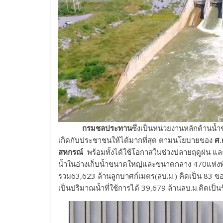
กรมชลประทาน
ซึ่งเป็นหน่วยงานหลักด้านน
เกิดกับประชาชนให้ได้มากที่สุด ตามนโยบายของ
ศ
สหกรณ์
พร้อมทั้งได้ใช้โอกาสในช่วงปลายฤดูฝน และใ
น้ำในอ่างเก็บน้ำขนาดใหญ่และขนาดกลาง 470แห่งทั่
รวม63,623 ล้านลูกบาศก์เมตร(ลบ.ม.) คิดเป็น 83 ขอ
เป็นปริมาณน้ำที่ใช้การได้ 39,679 ล้านลบ.ม.คิดเป็