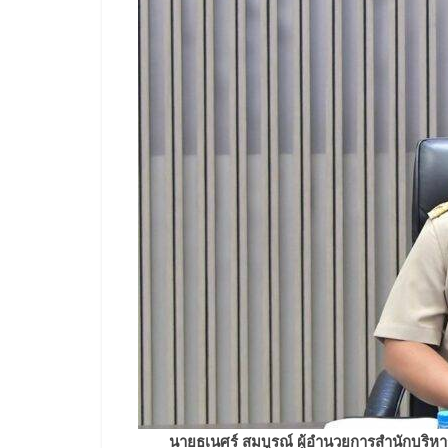
นายธเนศร์ สมบูรณ์ ผู้อำนวยการสำนักบริ