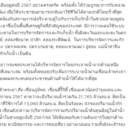
ดูฝนปี 2567 อย่างเคร่งครัด พร้อมทั้ง ได้ร่วมบูรณาการกับหน่วย
อเนื่อง เพื่อให้ประชาชนสามารถกลับมาใช้ชีวิตได้ตามปกติโดยเร็วที่สุด
ล้องกับสถานการณ์จริง ควบคู่ไปกับการเก็บกักน้ำในช่วงปลายฤดูฝน
้าพระยาซึ่งเป็นพื้นที่เศรษฐกิจที่สำคัญของประเทศ มีการวางแผนใช้ระบบ
ทานในการบริหารจัดการและกักเก็บน้ำ ทั้งฝั่งตะวันออกและตะวันตก
รมย์ คลองชัยนาท-ป่าสัก คลองระพีพัฒน์ ในการบริหารจัดการและกัก
ู่ทอง ปตร.พลเทพ ปตร.บรมธาตุ คลองะขามเฒ่า-อู่ทอง แม่น้ำท่าจีน
กเก็บน้ำ เป็นต้น
า กรมชลประทานได้บริหารจัดการโดยกระจายน้ำจากด้านเหนือ
าที่เหมาะสม พร้อมทั้งทยอยปรับเพิ่มการระบายน้ำผ่านเขื่อนเจ้าพระยา
พื่อลดผลกระทบต่อประชาชนด้านท้ายน้ำให้ได้มากที่สุด
าพระยา คือ เขื่อนภูมิพล เขื่อนสิริิกิติ์ เขื่อนแควน้อยบำรุงแดน และ
พฤศจิกายน 2567 คาดว่าจะมีปริมาณน้ำรวมกัน 21,765 ล้านลบ.ม. คิดเป็น
ที่ใช้การได้ 15,060 ล้านลบ.ม. คิดเป็นร้อยละ 83ของปริมาณน้ำกัก
ขื่อนดังกล่าวมาบริหารจัดการร่วมกับปริมาณน้ำต้นทุนมีอยู่ในลำน้ำ
น้ำในช่วงฤดูแล้งปี 2567/68 ให้เพียงพอกับความต้องการในทุกๆด้าน
รรม พาณิชยกรรม และการท่องเที่ยว อย่างแน่นอน รวมทั้งยังจะสำรอง