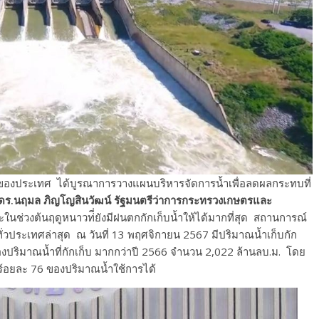
้ำของประเทศ ได้บูรณาการวางแผนบริหารจัดการน้ำเพื่อลดผลกระทบที่
.ดร.นฤมล ภิญโญสินวัฒน์ รัฐมนตรีว่าการกระทรวงเกษตรและ
นช่วงต้นฤดูหนาวท่ี่ยังมีฝนตกกักเก็บน้ำให้ได้มากที่สุด สถานการณ์
วประเทศล่าสุด ณ วันที่ 13 พฤศจิกายน 2567 มีปริมาณน้ำเก็บกัก
งปริมาณน้ำที่กักเก็บ มากกว่าปี 2566 จำนวน 2,022 ล้านลบ.ม. โดย
นร้อยละ 76 ของปริมาณน้ำใช้การได้