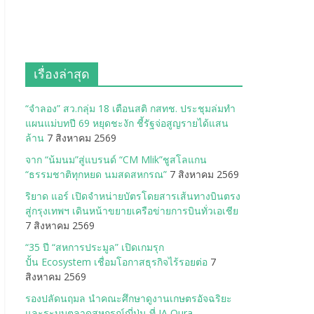
เรื่องล่าสุด
“จำลอง” สว.กลุ่ม 18 เตือนสติ กสทช. ประชุมล่มทำ
แผนแม่บทปี 69 หยุดชะงัก ชี้รัฐจ่อสูญรายได้แสน
ล้าน
7 สิงหาคม 2569
จาก “น้มนม”สู่แบรนด์ “CM Mlik”ชูสโลแกน
“ธรรมชาติทุกหยด นมสดสหกรณ”
7 สิงหาคม 2569
ริยาด แอร์ เปิดจำหน่ายบัตรโดยสารเส้นทางบินตรง
สู่กรุงเทพฯ เดินหน้าขยายเครือข่ายการบินทั่วเอเชีย
7 สิงหาคม 2569
“35 ปี “สหการประมูล” เปิดเกมรุก
ปั้น Ecosystem เชื่อมโอกาสธุรกิจไร้รอยต่อ
7
สิงหาคม 2569
รองปลัดนฤมล นำคณะศึกษาดูงานเกษตรอัจฉริยะ
และระบบตลาดสหกรณ์ญี่ปุ่น ที่ JA Oura-