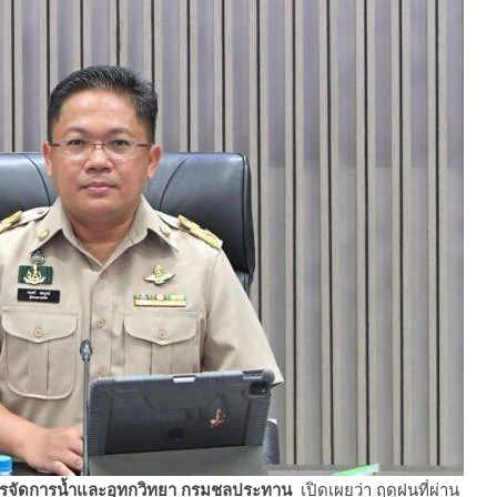
หารจัดการน้ำและอุทกวิทยา กรมชลประทาน
เปิดเผยว่า ฤดูฝนที่ผ่าน