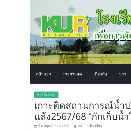
โรงเรียน
Skip
to
content
ทาง
อากาศ​
เพื่อ
พัฒนา
หน้าแรก
รายการสด
เกี่ยวกับ
ข่าว
คุณภาพ
ข่าวกิจกรรม
ชีวิต
เกาะติดสถานการณ์น้ำปล
แล้ง2567/68 “กักเก็บน้ำใ
14 พฤศจิกายน 2567
KU Radio Plus