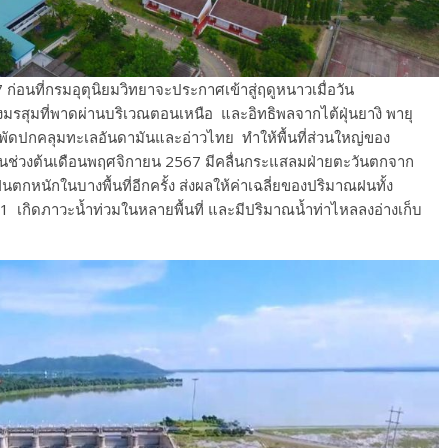
ก่อนที่กรมอุตุนิยมวิทยาจะประกาศเข้าสู่ฤดูหนาวเมื่อวัน
งมรสุมที่พาดผ่านบริเวณตอนเหนือ และอิทธิพลจากไต้ฝุ่นยางิ พายุ
่พัดปกคลุมทะเลอันดามันและอ่าวไทย ทำให้พื้นที่ส่วนใหญ่ของ
่วงต้นเดือนพฤศจิกายน 2567 มีคลื่นกระแสลมฝ่ายตะวันตกจาก
กหนักในบางพื้นที่อีกครั้ง ส่งผลให้ค่าเฉลี่ยของปริมาณฝนทั้ง
 21 เกิดภาวะน้ำท่วมในหลายพื้นที่ และมีปริมาณน้ำท่าไหลลงอ่างเก็บ