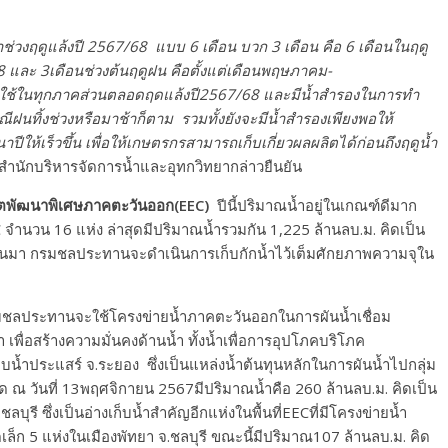
่วงฤดูแล้งปี 2567/68 แบบ 6 เดือน บวก 3 เดือน คือ 6 เดือนในฤดู
8 และ 3เดือนช่วงต้นฤดูฝน คือตั้งแต่เดือนพฤษภาคม-
อใช้ในทุกภาคส่วนตลอดฤดแล้งปี2567/68 และมีน้ำสำรองในการทำ
ีฝนทิ้งช่วงหรือมาช้าก็ตาม รวมทั้งยังจะมีน้ำสำรองเพียงพอให้
นาปีให้เร็วขึ้น เพื่อให้เกษตรกรสามารถเก็บเกี่ยวผลผลิตได้ก่อนถึงฤดูน้ำ
สำนักบริหารจัดการน้ำและอุทกวิทยากล่าวยืนยัน
ขตพัฒนาพิเศษภาคตะวันออก
(EEC)
ปีนี้ปริมาณน้ำอยู่ในเกณฑ์ดีมาก
 จำนวน 16 แห่ง ล่าสุดมีปริมาณน้ำรวมกัน 1,225 ล้านลบ.ม. คิดเป็น
่านมา กรมชลประทานจะดำเนินการเก็บกักน้ำไว้เต็มศักยภาพความจุใน
ลประทานจะใช้โครงข่ายน้ำภาคตะวันออกในการผันน้ำเชื่อม
า เพื่อสร้างความมั่นคงด้านน้ำ ทั้งน้ำเพื่อการอุปโภคบริโภค
ำประแสร์ จ.ระยอง ซึ่งเป็นแหล่งน้ำต้นทุนหลักในการผันน้ำไปกลุ่ม
 ณ วันที่ 13พฤศจิกายน 2567มีปริมาณน้ำคือ 260 ล้านลบ.ม. คิดเป็น
ุรี ซึ่งเป็นอ่างเก็บน้ำสำคัญอีกแห่งในพื้นที่EECที่มีโครงข่ายน้ำ
เล็ก 5 แห่งในเมืองพัทยา จ.ชลบุรี ขณะนี้มีปริมาณ107 ล้านลบ.ม. คิด