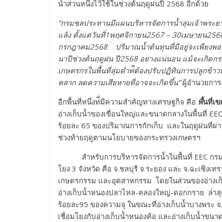
น้ำส่วนหนึ่งไว้ใช้ในช่วงต้นฤดูฝนปี 2568 อีกด้วย
“กรมชลประทานมีแผนบริหารจัดการน้ำลุ่มเจ้าพระยาช
แล้ง ตั้งแต่วันที่1พฤศจิกายน2567 – 30เมษายน256
กรกฎาคม2568 ปริมาณน้ำต้นทุนที่มีอยู่จะเพียงพ
นาปีช่วงต้นฤดูฝน ปี2568 อย่างแน่นอน แม้จะเกิดกรณ
เกษตรกรในพื้นที่ลุ่มต่ำท่ีต้องปรับปฏิทินการปลูกข้าว
หลาก ลดความเสียหายที่อาจจะเกิดขึ้น”
ผู้อำนวยการ
อีกพื้นที่หนึ่งท่ี่มีความสำคัญทางเศรษฐกิจ คือ
พื้
นที่เ
อ่างเก็บน้ำของเขื่อนใหญ่และขนาดกลางในพื้นที่ EEC
ร้อยละ 65 ของปริมาณการกักเก็บ และในฤดูฝนที่ผ
ช่วงท้ายฤดูตามนโยบายของกระทรวงเกษตรฯ
สำหรับการบริหารจัดการน้ำในพื้นที่ EEC กรมช
โยง 3 จังหวัด คือ จ.ชลบุรี จ.ระยอง และ จ.ฉะเชิงเทร
เกษตรกรรม และอุตสาหกรรม โดยในส่วนของอ่างเก็บน้
อ่างเก็บน้ำหนองปลาไหล-คลองใหญ่-ดอกกราย ล่่าสุด
ร้อยละ95 ของความจุ ในขณะที่อ่างเก็บน้ำบางพระ จ.ชลบ
เชื่อมโยงกับอ่างเก็บน้ำหนองค้อ และอ่างเก็บน้ำขนาด