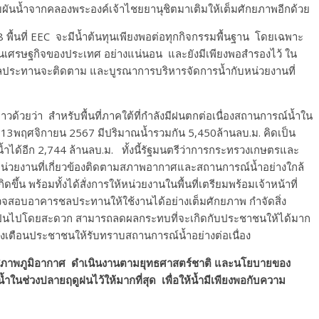
ผันน้ำจากคลองพระองค์เจ้าไชยยานุชิตมาเติมให้เต็มศักยภาพอีกด้วย
พื้นที่ EEC จะมีน้ำต้นทุนเพียงพอต่อทุกกิจกรรมพื้นฐาน โดยเฉพาะ
ื่อนเศรษฐกิจของประเทศ อย่างแน่นอน และยังมีเพียงพอสำรองไว้ ใน
มชลประทานจะติดตาม และบูรณาการบริหารจัดการน้ำกับหน่วยงานที่
่าวด้วยว่า สำหรับพื้นที่ภาคใต้ที่กำลังมีฝนตกต่อเนื่องสถานการณ์น้ำใน
ที่ 13พฤศจิกายน 2567 มีปริมาณน้ำรวมกัน 5,450ล้านลบ.ม. คิดเป็น
ำได้อีก 2,744 ล้านลบ.ม. ทั้งนี้รัฐมนตรีว่าการกระทรวงเกษตรและ
่วยงานที่เกี่ยวข้องติดตามสภาพอากาศและสถานการณ์น้ำอย่างใกล้
ขึ้น พร้อมทั้งได้สั่งการให้หน่วยงานในพื้นที่เตรียมพร้อมเจ้าหน้าที่
นตรวจสอบอาคารชลประทานให้ใช้งานได้อย่างเต็มศักยภาพ กำจัดสิ่ง
้ำเป็นไปโดยสะดวก สามารถลดผลกระทบที่จะเกิดกับประชาชนให้ได้มาก
แจ้งเตือนประชาชนให้รับทราบสถานการณ์น้ำอย่างต่อเนื่อง
สภาพภูมิอากาศ ดำเนินงานตามยุทธศาสตร์ชาติ และนโยบายของ
้ำในช่วงปลายฤดูฝนไว้ให้มากที่สุด เพื่อให้น้ำมีเพียงพอกับความ