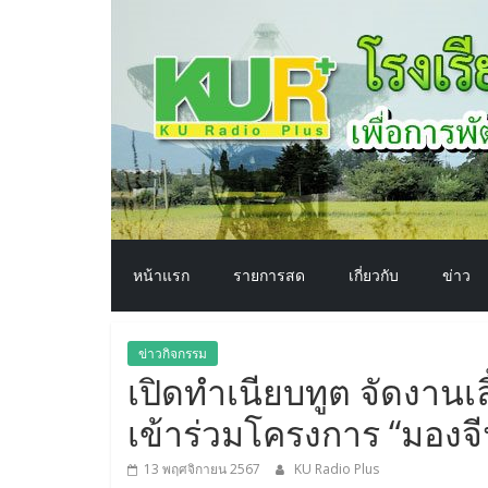
โรงเรียน
Skip
to
content
ทาง
อากาศ​
เพื่อ
พัฒนา
หน้าแรก
รายการสด
เกี่ยวกับ
ข่าว
คุณภาพ
ข่าวกิจกรรม
ชีวิต
เปิดทำเนียบทูต จัดงานเลี้
เข้าร่วมโครงการ “มองจีนย
13 พฤศจิกายน 2567
KU Radio Plus