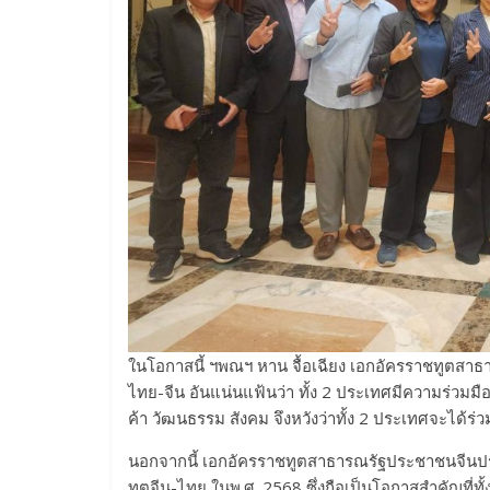
ในโอกาสนี้ ฯพณฯ หาน จื้อเฉียง เอกอัครราชทูตสา
ไทย-จีน อันแน่นแฟ้นว่า ทั้ง 2 ประเทศมีความร่วมมื
ค้า วัฒนธรรม สังคม จึงหวังว่าทั้ง 2 ประเทศจะได้ร่ว
นอกจากนี้ เอกอัครราชทูตสาธารณรัฐประชาชนจีนปร
ทูตจีน-ไทย ในพ.ศ. 2568 ซึ่งถือเป็นโอกาสสำคัญที่ท