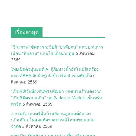
เรื่องล่าสุด
“ชีวะภาพ” ซัดตรรกะวิบัติ “ป่าทับคน” แฉขบวนการ
เฉือน “ทับลาน” แสนไร่ เอื้อนายทุน
6 สิงหาคม
2569
ไทยเปิดตัวหุ่นยนต์ AI กู้ภัยทางน้ำอัตโนมัติเครื่อง
แรก ZBHA จับมือซูเปอร์ การ์ด นำร่องที่ภูเก็ต
6
สิงหาคม 2569
“เป๊ปซี่®จับมือเซ็นทรัลพัฒนา ยกขบวนร้านดังจาก
“เป๊ปซี่มิตรชวนกิน” บุก Parkside Market เซ็นทรัล
พาร์ค
6 สิงหาคม 2569
จากเครื่องดนตรีพื้นบ้านอีสานสู่แบนด์ดัง“แค
นมิลค์”นมโคสดแท้จากสหกรณ์โคนมขอนแก่น
จำกัด
3 สิงหาคม 2569
รมช.ปิยะรัฐชย์ หนุนแหล่งท่องเที่ยวเชิงเกษตรฯ