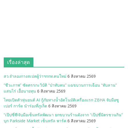
เรื่องล่าสุด
สว.จำลองกางสเปคผู้ว่าฯกกท.คนใหม่
6 สิงหาคม 2569
“ชีวะภาพ” ซัดตรรกะวิบัติ “ป่าทับคน” แฉขบวนการเฉือน “ทับลาน”
แสนไร่ เอื้อนายทุน
6 สิงหาคม 2569
ไทยเปิดตัวหุ่นยนต์ AI กู้ภัยทางน้ำอัตโนมัติเครื่องแรก ZBHA จับมือซู
เปอร์ การ์ด นำร่องที่ภูเก็ต
6 สิงหาคม 2569
“เป๊ปซี่®จับมือเซ็นทรัลพัฒนา ยกขบวนร้านดังจาก “เป๊ปซี่มิตรชวนกิน”
บุก Parkside Market เซ็นทรัล พาร์ค
6 สิงหาคม 2569