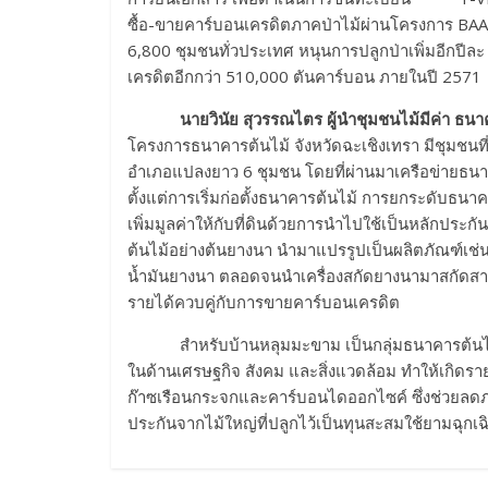
ซื้อ-ขายคาร์บอนเครดิตภาคป่าไม้ผ่านโครงการ BA
6,800 ชุมชนทั่วประเทศ หนุนการปลูกป่าเพิ่มอีกปี
เครดิตอีกกว่า 510,000 ตันคาร์บอน ภายในป
นายวินัย สุวรรณไตร ผู้นำชุมชนไม้มีค่า ธนาคารต
โครงการธนาคารต้นไม้ จังหวัดฉะเชิงเทรา มีชุมชนท
อำเภอแปลงยาว 6 ชุมชน โดยที่ผ่านมาเครือข่ายธนาค
ตั้งแต่การเริ่มก่อตั้งธนาคารต้นไม้ การยกระดับธนาค
เพิ่มมูลค่าให้กับที่ดินด้วยการนำไปใช้เป็นหลักประกั
ต้นไม้อย่างต้นยางนา นำมาแปรรูปเป็นผลิตภัณฑ์เช่น
น้ำมันยางนา ตลอดจนนำเครื่องสกัดยางนามาสกัดสารต
รายได้ควบคู่กับการขายคาร์บอนเครดิต
สำหรับบ้านหลุมมะขาม เป็นกลุ่มธนาคารต้นไม้ที่ ธ
ในด้านเศรษฐกิจ สังคม และสิ่งแวดล้อม ทำให้เกิดรา
ก๊าซเรือนกระจกและคาร์บอนไดออกไซค์ ซึ่งช่วยลด
ประกันจากไม้ใหญ่ที่ปลูกไว้เป็นทุนสะสมใช้ยามฉุกเฉิ