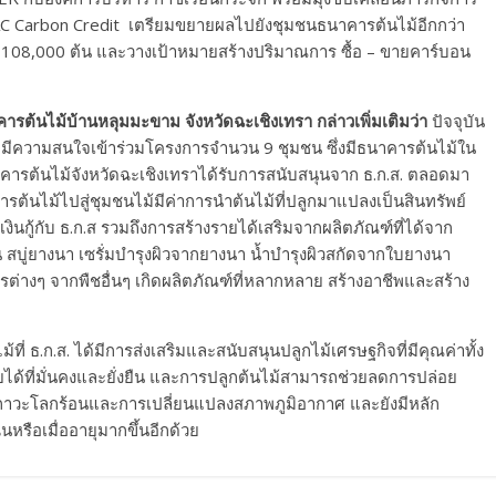
AC Carbon Credit เตรียมขยายผลไปยังชุมชนธนาคารต้นไม้อีกกว่า
ละ 108,000 ต้น และวางเป้าหมายสร้างปริมาณการ ซื้อ – ขายคาร์บอน
ี 2571
้นไม้บ้านหลุมมะขาม จังหวัดฉะเชิงเทรา กล่าวเพิ่มเติมว่า
ปัจจุบัน
ี่มีความสนใจเข้าร่วมโครงการจำนวน 9 ชุมชน ซึ่งมีธนาคารต้นไม้ใน
ารต้นไม้จังหวัดฉะเชิงเทราได้รับการสนับสนุนจาก ธ.ก.ส. ตลอดมา
ารต้นไม้ไปสู่ชุมชนไม้มีค่าการนำต้นไม้ที่ปลูกมาแปลงเป็นสินทรัพย์
นเงินกู้กับ ธ.ก.ส รวมถึงการสร้างรายได้เสริมจากผลิตภัณฑ์ที่ได้จาก
 สบู่ยางนา เซรั่มบำรุงผิวจากยางนา น้ำบำรุงผิวสกัดจากใบยางนา
่างๆ จากพืชอื่นๆ เกิดผลิตภัณฑ์ที่หลากหลาย สร้างอาชีพและสร้าง
.ก.ส. ได้มีการส่งเสริมและสนับสนุนปลูกไม้เศรษฐกิจที่มีคุณค่าทั้ง
ยได้ที่มั่นคงและยั่งยืน และการปลูกต้นไม้สามารถช่วยลดการปล่อย
ภาวะโลกร้อนและการเปลี่ยนแปลงสภาพภูมิอากาศ และยังมีหลัก
นหรือเมื่ออายุมากขึ้นอีกด้วย