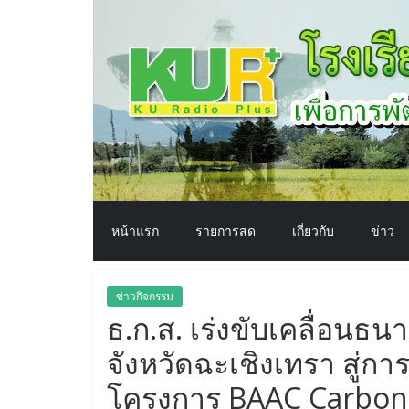
โรงเรียน
Skip
to
content
ทาง
อากาศ​
เพื่อ
พัฒนา
หน้าแรก
รายการสด
เกี่ยวกับ
ข่าว
คุณภาพ
ข่าวกิจกรรม
ชีวิต
ธ.ก.ส. เร่งขับเคลื่อนธนา
จังหวัดฉะเชิงเทรา สู่ก
โครงการ BAAC Carbon 