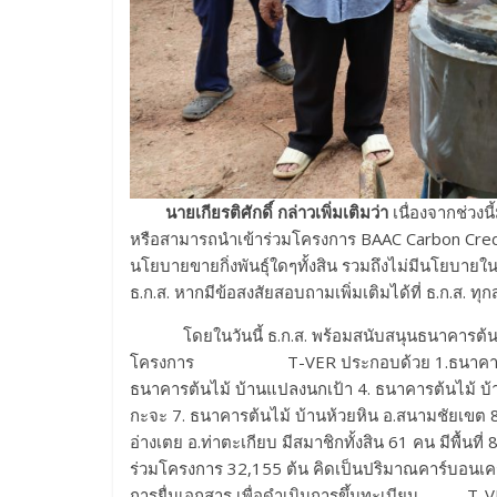
นายเกียรติศักดิ์
กล่าวเพิ่มเติมว่า
เนื่องจากช่วงนี
หรือสามารถนำเข้าร่วมโครงการ BAAC Carbon Credit 
นโยบายขายกิ่งพันธุ์ใดๆทั้งสิน รวมถึงไม่มีนโยบาย
ธ.ก.ส. หากมีข้อสงสัยสอบถามเพิ่มเติมได้ที่ ธ.ก.ส. 
โดยในวันนี้ ธ.ก.ส. พร้อมสนับสนุนธนาคารต้นไม้จ
โครงการ T-VER ประกอบด้วย 1.ธนาคารต้นไม้
ธนาคารต้นไม้ บ้านแปลงนกเป้า 4. ธนาคารต้นไม้ บ้า
กะจะ 7. ธนาคารต้นไม้ บ้านห้วยหิน อ.สนามชัยเขต 8.
อ่างเตย อ.ท่าตะเกียบ มีสมาชิกทั้งสิน 61 คน มีพื้นที
ร่วมโครงการ 32,155 ต้น คิดเป็นปริมาณคาร์บอนเครด
การยื่นเอกสาร เพื่อดำเนินการขึ้นทะเบียน T-VER 