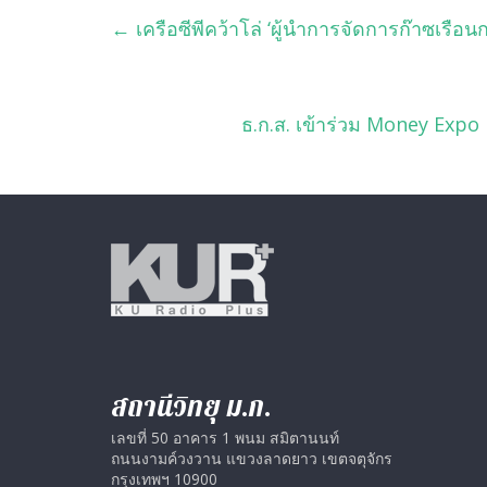
←
เครือซีพีคว้าโล่ ‘ผู้นำการจัดการก๊าซเรือ
ธ.ก.ส. เข้าร่วม Money Exp
สถานีวิทยุ ม.ก.
เลขที่ 50 อาคาร 1 พนม สมิตานนท์
ถนนงามค์วงวาน แขวงลาดยาว เขตจตุจักร
กรุงเทพฯ 10900