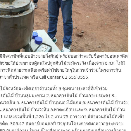
้มีมิจฉาชีพที่แอบอ้างขายกิ่งพันธุ์ พร้อมบอกว่าจะรับซื้อคาร์บอนเครดิต
ขอให้ประชาชนผู้สนใจปลูกต้นไม้ระมัดระวัง เนื่องจาก ธ.ก.ส. ไม่มี
ในการคิดค่าธรรมเนียมหรือค่าใช่จ่ายใดๆในการเข้าร่วมโครงการกับ
ทุกสาขาทั่วประเทศ หรือ Call Center 02 555 0555
ังหวัดฉะเชิงเทราจำนวนทั้ง 9 ชุมชน ประสงค์ที่เข้าร่วม
 บ้านหลุมมะขาม 2. ธนาคารต้นไม้ บ้านเกาะบรเพชร 3.
นวังเย็น 5. ธนาคารต้นไม้ บ้านหนองไม้แก่น 6. ธนาคารต้นไม้ บ้านวัง
 ธนาคารต้นไม้ บ้านวังหิน อ.ท่าตะเกียบ และ 9. ธนาคารต้นไม้ บ้าน
่ 81 แปลงรวมพื้นที่ 1,226 ไร่ 2 งาน 75 ตารางวา มีจำนวนต้นไม้ที่เข้า
ิต 305.47 ตันคาร์บอนต่อปี ปัจจุบันโครงการดังกล่าวอยู่ระหว่าง
กับองค์การบริหาร ก๊าซเรือนกระจก พร้อมมุ่งขับเคลื่อนภารกิจการ