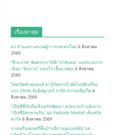
เรื่องล่าสุด
สว.จำลองกางสเปคผู้ว่าฯกกท.คนใหม่
6 สิงหาคม
2569
“ชีวะภาพ” ซัดตรรกะวิบัติ “ป่าทับคน” แฉขบวนการ
เฉือน “ทับลาน” แสนไร่ เอื้อนายทุน
6 สิงหาคม
2569
ไทยเปิดตัวหุ่นยนต์ AI กู้ภัยทางน้ำอัตโนมัติเครื่อง
แรก ZBHA จับมือซูเปอร์ การ์ด นำร่องที่ภูเก็ต
6
สิงหาคม 2569
“เป๊ปซี่®จับมือเซ็นทรัลพัฒนา ยกขบวนร้านดังจาก
“เป๊ปซี่มิตรชวนกิน” บุก Parkside Market เซ็นทรัล
พาร์ค
6 สิงหาคม 2569
จากเครื่องดนตรีพื้นบ้านอีสานสู่แบนด์ดัง“แค
นมิลค์”นมโคสดแท้จากสหกรณ์โคนมขอนแก่น