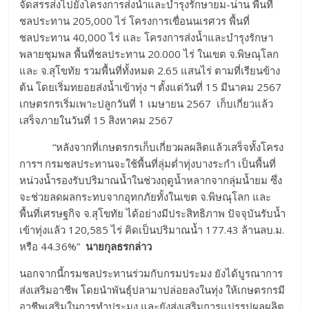
จัดสรรส่งไปยังโครงการส่งน้ำและบำรุงรักษายม-น่าน พื้นที่
ชลประทาน 205,000 ไร่ โครงการเขื่อนนเรศวร พื้นที่
ชลประทาน 40,000 ไร่ และ โครงการส่งน้ำและบำรุงรักษา
พลายชุมพล พื้นที่ชลประทาน 20.000 ไร่ ในเขต จ.พิษณุโลก
และ จ.สุโขทัย รวมพื้นที่ทั้งหมด 2.65 แสนไร่ ตามที่เรียนข้าง
ต้น โดยเริ่มทยอยส่งน้ำเข้าทุ่ง ฯ ตั้งแต่วันที่ 15 มีนาคม 2567
เกษตรกรเริ่มเพาะปลูกวันที่ 1 เมษายน 2567 เก็บเกี่ยวแล้ว
เสร็จภายในวันที่ 15 สิงหาคม 2567
“หลังจากที่เกษตรกรเก็บเกี่ยวผลผลิตแล้วเสร็จทั้งโครง
การฯ กรมชลประทานจะใช้พื้นที่ลุ่มต่ำทุ่งบางระกำ เป็นพื้นที่
หน่วงน้ำรองรับปริมาณน้ำในช่วงฤดูน้ำหลากจากลุ่มน้ำยม ซึ่ง
จะช่วยลดผลกระทบจากอุทกภัยทั้งในเขต จ.พิษณุโลก และ
พื้นที่เศรษฐกิจ จ.สุโขทัย ได้อย่างมีประสิทธิภาพ ปัจจุบันรับน้ำ
เข้าทุ่งแล้ว 120,585 ไร่ คิดเป็นปริมาณน้ำ 177.43 ล้านลบ.ม.
หรือ 44.36%”
นายกุลธรกล่าว
นอกจากนี้กรมชลประทานร่วมกับกรมประมง ยังได้บูรณาการ
ส่งเสริมอาชีพ โดยนำพันธุ์ปลามาปล่อยลงในทุ่ง ให้เกษตรกรมี
อาชีพเสริมในการทำประมง และยังส่งเสริมการแปรรูปผลผลิต