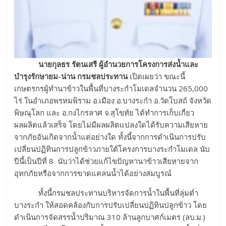
นายกุลธร รัตนเสรี ผู้อำนวยการโครงการส่งน้ำและ
บำรุงรักษายม-น่าน กรมชลประทาน
เปิดเผยว่า ขณะนี้
เกษตรกรผู้ทำนาข้าวในพื้นที่บางระกำโมเดลจำนวน 265,000
ไร่ ในอำเภอพรหมพิราม อ.เมือง อ.บางระกำ อ.วัดโบสถ์ จังหวัด
พิษณุโลก และ อ.กงไกรลาศ จ.สุโขทัย ได้ทำการเก็บเกี่ยว
ผลผลิตแล้วเสร็จ โดยไม่มีผลผลิตแปลงใดได้รับความเสียหาย
จากภัยอันเกิดจากน้ำแต่อย่างใด ทั้งนี้จากการดำเนินการปรับ
เปลี่ยนปฏิทินการปลูกข้าวภายใต้โครงการบางระกำโมเดล นับ
ปีนี้เป็นปีที่ 8 นับว่าได้ช่วยแก้ไขปัญหานาข้าวเสียหายจาก
อุทกภัยหรือจากการขาดแคลนน้ำได้อย่างสมบูรณ์
ทั้งนี้กรมชลประทานบริหารจัดการน้ำในพื้นที่ลุ่มต่ำ
บางระกำ ให้สอดคล้องกับการปรับเปลี่ยนปฏิทินปลูกข้าว โดย
ดำเนินการจัดสรรน้ำปริมาณ 310 ล้านลูกบาศก์เมตร (ลบ.ม.)