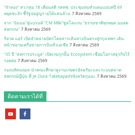
“จำลอง” สว.กลุ่ม 18 เตือนสติ กสทช. ประชุมล่มทำแผนแม่บทปี 69
หยุดชะงัก ชี้รัฐจ่อสูญรายได้แสนล้าน
7 สิงหาคม 2569
จาก “น้มนม”สู่แบรนด์ “CM Mlik”ชูสโลแกน “ธรรมชาติทุกหยด นมสด
สหกรณ”
7 สิงหาคม 2569
ริยาด แอร์ เปิดจำหน่ายบัตรโดยสารเส้นทางบินตรงสู่กรุงเทพฯ เดิน
หน้าขยายเครือข่ายการบินทั่วเอเชีย
7 สิงหาคม 2569
“35 ปี “สหการประมูล” เปิดเกมรุกปั้น Ecosystem เชื่อมโอกาสธุรกิจไร้
รอยต่อ
7 สิงหาคม 2569
รองปลัดนฤมล นำคณะศึกษาดูงานเกษตรอัจฉริยะและระบบตลาด
สหกรณ์ญี่ปุ่น ที่ JA Oura-Tatebayashiจังหวัดกุนมะ
7 สิงหาคม 2569
ติดตามเราได้ที่