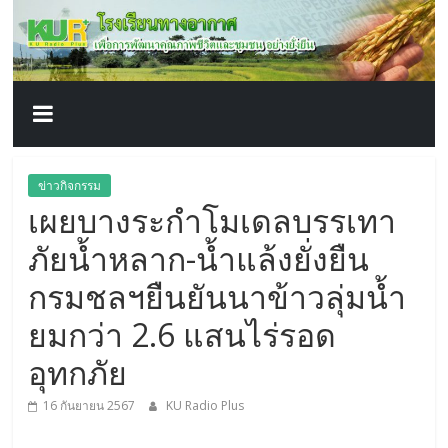
โรงเรียน
Skip
to
content
ทาง
อากาศ​
เพื่อ
ข่าวกิจกรรม
เผยบางระกำโมเดลบรรเทา
พัฒนา
ภัยน้ำหลาก-น้ำแล้งยั่งยืน
คุณภาพ
กรมชลฯยืนยันนาข้าวลุ่มน้ำ
ยมกว่า 2.6 แสนไร่รอด
ชีวิต
อุทกภัย
16 กันยายน 2567
KU Radio Plus