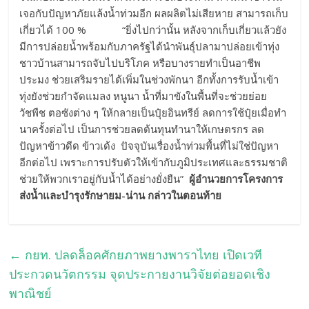
เจอกับปัญหาภัยแล้งน้ำท่วมอีก ผลผลิตไม่เสียหาย สามารถเก็บ
เกี่ยวได้ 100 % “ยิ่งไปกว่านั้น หลังจากเก็บเกี่ยวแล้วยัง
มีการปล่อยน้ำพร้อมกับภาครัฐได้นำพันธุ์ปลามาปล่อยเข้าทุ่ง
ชาวบ้านสามารถจับไปบริโภค หรือบางรายทำเป็นอาชีพ
ประมง ช่วยเสริมรายได้เพิ่มในช่วงพักนา อีกทั้งการรับน้ำเข้า
ทุ่งยังช่วยกำจัดแมลง หนูนา น้ำที่มาขังในพื้นที่จะช่วยย่อย
วัชพืช ตอซังต่าง ๆ ให้กลายเป็นปุ๋ยอินทรีย์ ลดการใช้ปุ๋ยเมื่อทำ
นาครั้งต่อไป เป็นการช่วยลดต้นทุนทำนาให้เกษตรกร ลด
ปัญหาข้าวดีด ข้าวเด้ง ปัจจุบันเรื่องน้ำท่วมพื้นที่ไม่ใช่ปัญหา
อีกต่อไป เพราะการปรับตัวให้เข้ากับภูมิประเทศและธรรมชาติ
ช่วยให้พวกเราอยู่กับน้ำได้อย่างยั่งยืน”
ผู้อำนวยการโครงการ
ส่งน้ำและบำรุงรักษายม
-น่าน กล่าวในตอนท้าย
←
กยท. ปลดล็อคศักยภาพยางพาราไทย เปิดเวที
ประกวดนวัตกรรม จุดประกายงานวิจัยต่อยอดเชิง
พาณิชย์