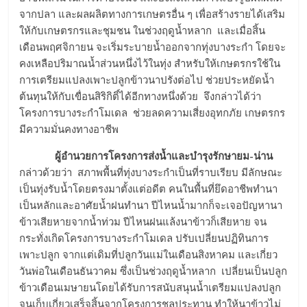
จากปลา และผลผลิตทางการเกษตรอื่น ๆ เพื่อสร้างรายได้เสริม
ให้กับเกษตรกรและชุมชน ในช่วงฤดูน้ำหลาก และเมื่อสิ้น
เดือนพฤศจิกายน จะเริ่มระบายน้ำออกจากทุ่งบางระกำ โดยจะ
คงเหลือปริมาณน้ำส่วนหนึ่งไว้ในทุ่ง สำหรับให้เกษตรกรใช้ใน
การเตรียมแปลงเพาะปลูกข้าวนาปรังต่อไป ช่วยประหยัดน้ำ
ต้นทุนให้กับเขื่อนสิริกิติ์ได้อีกทางหนึ่งด้วย จึงกล่าวได้ว่า
โครงการบางระกำโมเดล ช่วยลดความเสี่ยงอุทกภัย เกษตรกร
มีความมั่นคงทางอาชีพ
ผู้อำนวยการโครงการส่งน้ำและบำรุงรักษายม-น่าน
กล่าวด้วยว่า สภาพพื้นที่ทุ่งบางระกำเป็นที่ราบเรียบ มีลักษณะ
เป็นทุ่งรับน้ำโดยตรงมาตั้งแต่อดีต คนในพื้นที่ยึดอาชีพทำนา
เป็นหลักและอาศัยน้ำฝนทำนา ปีไหนน้ำมากก็จะเจอปัญหานา
ข้าวเสียหายจากน้ำท่วม ปีไหนฝนแล้งนาข้าวก็เสียหาย จน
กระทั่งเกิดโครงการบางระกำโมเดล ปรับเปลี่ยนปฏิทินการ
เพาะปลูก จากแต่เดิมที่ปลูกวันแม่ในเดือนสิงหาคม และเกี่ยว
วันพ่อในเดือนธันวาคม ซึ่งเป็นช่วงฤดูน้ำหลาก เปลี่ยนเป็นปลูก
ข้าวเดือนเมษายนโดยได้รับการสนับสนุนน้ำเตรียมแปลงปลูก
จนเก็บเกี่ยวเสร็จสิ้นจากโครงการชลประทาน ทำให้นาข้าวไม่