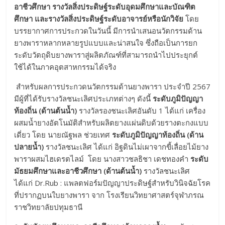
อาชีวศึกษา รางวัลสิ่งประดิษฐ์ระดับอุดมศึกษาและบัณฑิต
ศึกษา และรางวัลสิ่งประดิษฐ์ระดับอาจารย์หรือนักวิจัย
โดย
บรรยากาศการประกวดในวันนี้ มีการนำเสนอนวัตกรรมด้าน
ยางพาราหลากหลายรูปแบบและน่าสนใจ ซึ่งถือเป็นการยก
ระดับวัตถุดิบยางพาราสู่ผลิตภัณฑ์ที่สามารถนำไปประยุกต์
ใช้ได้ในภาคอุตสาหกรรมได้จริง
สำหรับผลการประกวดนวัตกรรมด้านยางพารา ประจำปี 2567
มีผู้ที่ได้รับรางวัลชนะเลิศประเภทต่างๆ ดังนี้
ระดับภูมิปัญญา
ท้องถิ่น (ด้านต้นน้ำ)
รางวัลรองชนะเลิศอันดับ 1 ได้แก่ เครื่อง
ผสมน้ำยางอัตโนมัติสำหรับผลิตยางแผ่นดิบด้วยรางตะกงแบบ
เดี่ยว โดย นายณัฐพล ช่วยเทศ
ระดับภูมิปัญญาท้องถิ่น (ด้าน
ปลายน้ำ)
รางวัลชนะเลิศ ได้แก่ อิฐดินไม่เผาจากขี้เลื่อยไม้ยาง
พาราผสมไฮเดรตไลม์ โดย นางสาวชลธิชา เดชทองคำ
ระดับ
มัธยมศึกษาและอาชีวศึกษา (ด้านต้นน้ำ)
รางวัลชนะเลิศ
ได้แก่ Dr.Rub : แพลตฟอร์มปัญญาประดิษฐ์สําหรับวินิจฉัยโรค
ที่ปรากฏบนใบยางพารา จาก โรงเรียนวิทยาศาสตร์จุฬาภรณ
ราชวิทยาลัยปทุมธานี