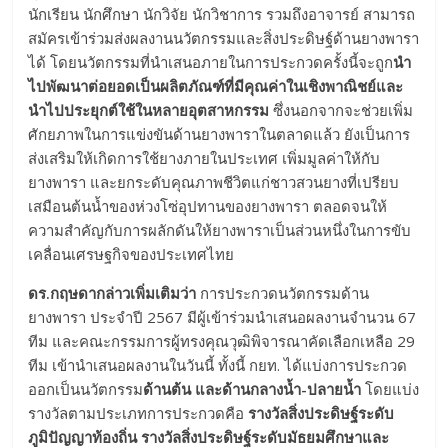
นักเรียน นักศึกษา นักวิจัย นักวิชาการ รวมถึงอาจารย์ สามารถ
สมัครเข้าร่วมส่งผลงานนวัตกรรมและสิ่งประดิษฐ์ด้านยางพารา
ได้ โดยนวัตกรรมที่นำเสนอภายในการประกวดครั้งนี้จะถูก
นำ
ไปพัฒนาต่อยอดเป็นผลิตภัณฑ์ที่มีคุณค่าในเชิงพาณิชย์และ
นำไปประยุกต์ใช้ในหลายอุตสาหกรรม
ซึ่งนอกจากจะช่วยเพิ่ม
ศักยภาพในการแข่งขันด้านยางพาราในตลาดแล้ว ยังเป็นการ
ส่งเสริมให้เกิดการใช้ยางภายในประเทศ เพิ่มมูลค่าให้กับ
ยางพารา และยกระดับคุณภาพชีวิตแก่ชาวสวนยางที่เปรียบ
เสมือนต้นน้ำของห่วงโซ่อุปทานของยางพารา ตลอดจนให้
ความสำคัญกับการผลักดันให้ยางพาราเป็นส่วนหนึ่งในการขับ
เคลื่อนเศรษฐกิจของประเทศไทย
ดร.กฤษดา
กล่าวเพิ่มเติมว่า
การประกวดนวัตกรรมด้าน
ยางพารา ประจำปี 2567 มีผู้เข้าร่วมนำเสนอผลงานจำนวน 67
ทีม และคณะกรรมการผู้ทรงคุณวุฒิพิจารณาคัดเลือกเหลือ 29
ทีม เข้านำเสนอผลงานในวันนี้ ทั้งนี้ กยท. ได้แบ่งการประกวด
ออกเป็นนวัตกรรม
ด้านต้น และด้านกลางน้ำ-ปลายน้ำ
โดยแบ่ง
รางวัลตามประเภทการประกวดคือ
รางวัลสิ่งประดิษฐ์ระดับ
ภูมิปัญญาท้องถิ่น รางวัลสิ่งประดิษฐ์ระดับมัธยมศึกษาและ