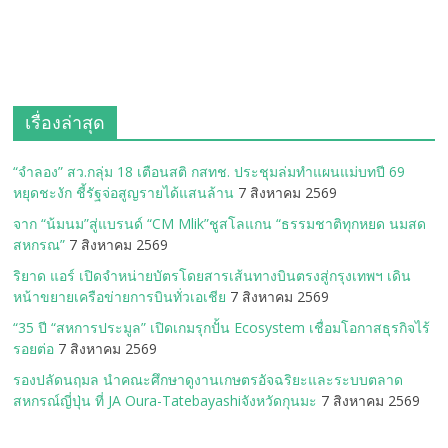
เรื่องล่าสุด
“จำลอง” สว.กลุ่ม 18 เตือนสติ กสทช. ประชุมล่มทำแผนแม่บทปี 69
หยุดชะงัก ชี้รัฐจ่อสูญรายได้แสนล้าน
7 สิงหาคม 2569
จาก “น้มนม”สู่แบรนด์ “CM Mlik”ชูสโลแกน “ธรรมชาติทุกหยด นมสด
สหกรณ”
7 สิงหาคม 2569
ริยาด แอร์ เปิดจำหน่ายบัตรโดยสารเส้นทางบินตรงสู่กรุงเทพฯ เดิน
หน้าขยายเครือข่ายการบินทั่วเอเชีย
7 สิงหาคม 2569
“35 ปี “สหการประมูล” เปิดเกมรุกปั้น Ecosystem เชื่อมโอกาสธุรกิจไร้
รอยต่อ
7 สิงหาคม 2569
รองปลัดนฤมล นำคณะศึกษาดูงานเกษตรอัจฉริยะและระบบตลาด
สหกรณ์ญี่ปุ่น ที่ JA Oura-Tatebayashiจังหวัดกุนมะ
7 สิงหาคม 2569