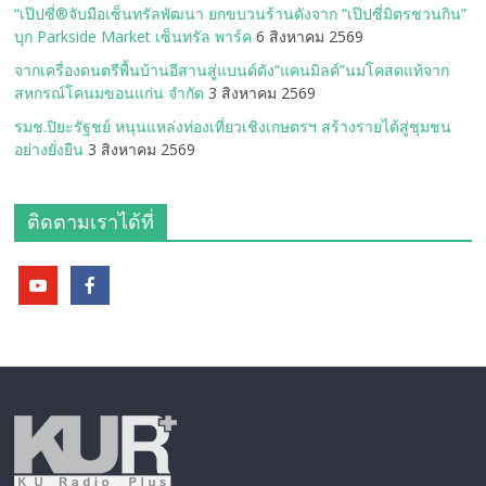
“เป๊ปซี่®จับมือเซ็นทรัลพัฒนา ยกขบวนร้านดังจาก “เป๊ปซี่มิตรชวนกิน”
บุก Parkside Market เซ็นทรัล พาร์ค
6 สิงหาคม 2569
จากเครื่องดนตรีพื้นบ้านอีสานสู่แบนด์ดัง“แคนมิลค์”นมโคสดแท้จาก
สหกรณ์โคนมขอนแก่น จำกัด
3 สิงหาคม 2569
รมช.ปิยะรัฐชย์ หนุนแหล่งท่องเที่ยวเชิงเกษตรฯ สร้างรายได้สู่ชุมชน
อย่างยั่งยืน
3 สิงหาคม 2569
ติดตามเราได้ที่