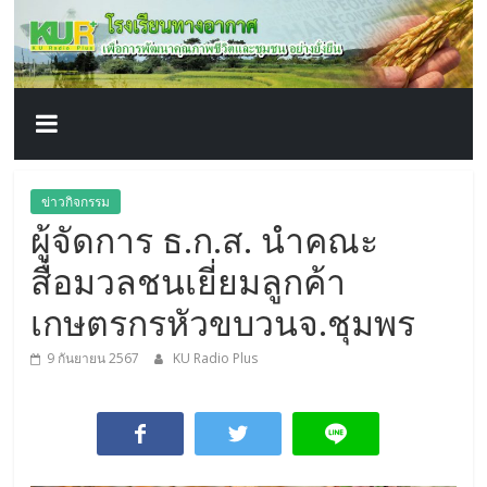
โรงเรียน
Skip
to
content
ทาง
อากาศ​
เพื่อ
ข่าวกิจกรรม
ผู้จัดการ ธ.ก.ส. นำคณะ
พัฒนา
สื่อมวลชนเยี่ยมลูกค้า
คุณภาพ
เกษตรกรหัวขบวนจ.ชุมพร
9 กันยายน 2567
KU Radio Plus
ชีวิต