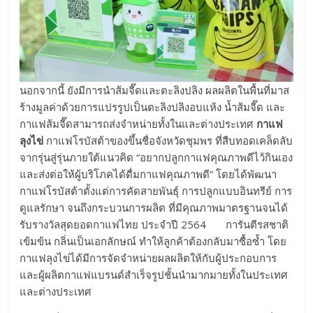
นอกจากนี้ ยังมีการนำส้มจี๊ดและตะลิงปลิง ผลผลิตในพื้นที่มาส
ร้างมูลค่าด้วยการแปรรูปเป็นตะลิงปลิงอบแห้ง น้ำส้มจี๊ด และ
กาแฟส้มจี๊ดสามารถส่งจำหน่ายทั้งในและต่างประเทศ
กาแฟ
ลุงไข่
กาแฟโรบัสต้าของขึ้นชื่อจังหวัดชุมพร ที่สืบทอดเคล็ดลับ
จากรุ่นสู่รุ่นภายใต้แนวคิด “อยากปลูกกาแฟคุณภาพดีไว้กินเอง
และส่งต่อให้ผู้บริโภคได้ดื่มกาแฟคุณภาพดี” โดยได้พัฒนา
กาแฟโรบัสต้าตั้งแต่การคัดสายพันธุ์ การปลูกแบบอินทรีย์ การ
ดูแลรักษา จนถึงกระบวนการผลิต ที่มีคุณภาพมาตรฐานจนได้
รับรางวัลสุดยอดกาแฟไทย ประจำปี 2564 การันตีรสชาติ
เข้มข้น กลิ่นเป็นเอกลักษณ์ ทำให้ลูกค้าต้องกลับมาซื้อซ้ำ โดย
กาแฟลุงไข่ได้มีการจัดจำหน่ายผลผลิตให้กับผู้ประกอบการ
และผู้ผลิตกาแฟแบรนด์สำเร็จรูปชั้นนำมากมายทั้งในประเทศ
และต่างประเทศ