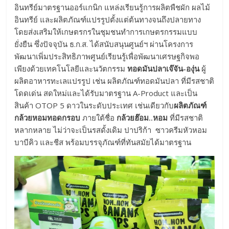
อินทรีย์มาตรฐานออร์แกนิก แหล่งเรียนรู้การผลิตพืชผัก ผลไม้
อินทรีย์ และผลิตภัณฑ์แปรรูปตั้งแต่ต้นทางจนถึงปลายทาง
โดยส่งเสริมให้เกษตรกรในชุมชนทำการเกษตรกรรมแบบ
ยั่งยืน ซึ่งปัจจุบัน ธ.ก.ส. ได้สนับสนุนศูนย์ฯ ผ่านโครงการ
พัฒนาเพิ่มประสิทธิภาพศูนย์เรียนรู้เพื่อพัฒนาเศรษฐกิจพอ
เพียงด้วยเทคโนโลยีและนวัตกรรม
ทอดมันปลาเจ๊จัน-องุ่น
ผู้
ผลิตอาหารทะเลแปรรูป เช่น ผลิตภัณฑ์ทอดมันปลา ที่มีรสชาติ
โดดเด่น สดใหม่และได้รับมาตรฐาน A-Product และเป็น
สินค้า OTOP 5 ดาวในระดับประเทศ เช่นเดียวกับ
ผลิตภัณฑ์
กล้วยหอมทอดกรอบ
ภายใต้ชื่อ
กล้วยฮ๊อม..หอม
ที่มีรสชาติ
หลากหลาย ไม่ว่าจะเป็นรสดั้งเดิม ปาปริก้า ซาวครีมหัวหอม
บาบีคิว และชีส พร้อมบรรจุภัณฑ์ที่ทันสมัยได้มาตรฐาน