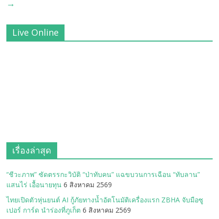
→
Live Online
เรื่องล่าสุด
“ชีวะภาพ” ซัดตรรกะวิบัติ “ป่าทับคน” แฉขบวนการเฉือน “ทับลาน”
แสนไร่ เอื้อนายทุน
6 สิงหาคม 2569
ไทยเปิดตัวหุ่นยนต์ AI กู้ภัยทางน้ำอัตโนมัติเครื่องแรก ZBHA จับมือซู
เปอร์ การ์ด นำร่องที่ภูเก็ต
6 สิงหาคม 2569