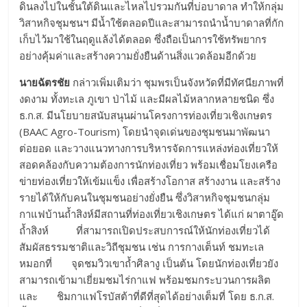
ดินลงไปในชั้นใต้ดินและไหลไปรวมกันที่บ่อบาดาล ทำให้กลุ่ม
วิสาหกิจชุมชนฯ มีน้ำใช้ตลอดปีและสามารถนำน้ำบาดาลที่กัก
เก็บไว้มาใช้ในฤดูแล้งได้ตลอด ซึ่งถือเป็นการใช้ทรัพยากร
อย่างคุ้มค่าและสร้างความยั่งยืนด้านสิ่งแวดล้อมอีกด้วย
นายฉัตรชัย
กล่าวเพิ่มเติมว่า ชุมพรเป็นจังหวัดที่มีทัศนียภาพที่
งดงาม ทั้งทะเล ภูเขา ป่าไม้ และมีผลไม้หลากหลายชนิด ซึ่ง
ธ.ก.ส. มีนโยบายสนับสนุนผ่านโครงการท่องเที่ยวเชิงเกษตร
(BAAC Agro-Tourism) โดยนำจุดเด่นของชุมชนมาพัฒนา
ต่อยอด และวางแนวทางการบริหารจัดการแหล่งท่องเที่ยวให้
สอดคล้องกับความต้องการนักท่องเที่ยว พร้อมเชื่อมโยงเครือ
ข่ายท่องเที่ยวให้เข้มแข็ง เพื่อสร้างโอกาส สร้างงาน และสร้าง
รายได้ให้กับคนในชุมชนอย่างยั่งยืน ซึ่งวิสาหกิจชุมชนกลุ่ม
กาแฟบ้านถ้ำสิงห์มีสถานที่ท่องเที่ยวเชิงเกษตร ได้แก่ ผาตาอู๊ด
ถ้ำสิงห์ ที่สามารถเปิดประสบการณ์ให้นักท่องเที่ยวได้
สัมผัสธรรมชาติและวิถีชุมชน เช่น การกางเต็นท์ ชมทะเล
หมอกที่ จุดชมวิวเขาถ้ำศิลางู เป็นต้น โดยนักท่องเที่ยวยัง
สามารถเข้ามาเยี่ยมชมไร่กาแฟ พร้อมชมกระบวนการผลิต
และ ชิมกาแฟโรบัสต้าที่ดีที่สุดได้อย่างเต็มที่ โดย ธ.ก.ส.