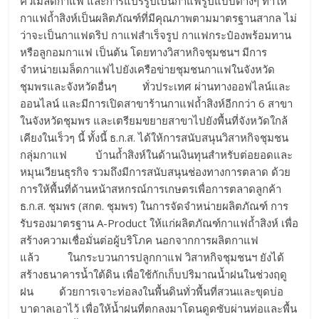
คั่วเมล็ดกาแฟ และการแปรรูปเป็นกาแฟรูปแบบต่างๆ ทำให้
กาแฟถ้ำสิงห์เป็นผลิตภัณฑ์ที่มีคุณภาพตามมาตรฐานสากล ไม่
ว่าจะเป็นกาแฟดริป กาแฟสำเร็จรูป กาแฟกระป๋องพร้อมทาน
หรือลูกอมกาแฟ เป็นต้น โดยทางวิสาหกิจชุมชนฯ มีการ
จำหน่ายเมล็ดกาแฟไปยังเครือข่ายชุมชนกาแฟในจังหวัด
ชุมพรและจังหวัดอื่นๆ ทั่วประเทศ ผ่านทางออฟไลน์และ
ออนไลน์ และมีการเปิดสาขาร้านกาแฟถ้ำสิงห์อีกกว่า 6 สาขา
ในจังหวัดชุมพร และเตรียมขยายสาขาไปยังพื้นที่จังหวัดใกล้
เคียงในเร็วๆ นี้ ทั้งนี้ ธ.ก.ส. ได้ให้การสนับสนุนวิสาหกิจชุมชน
กลุ่มกาแฟ บ้านถ้ำสิงห์ในด้านเงินทุนสำหรับต่อยอดและ
หมุนเวียนธุรกิจ รวมถึงมีการสนับสนุนช่องทางการตลาด ด้วย
การให้พื้นที่ด้านหน้าสหกรณ์การเกษตรเพื่อการตลาดลูกค้า
ธ.ก.ส. ชุมพร (สกต. ชุมพร) ในการจัดจำหน่ายผลิตภัณฑ์ การ
รับรองมาตรฐาน A-Product ให้แก่ผลิตภัณฑ์กาแฟถ้ำสิงห์ เพื่อ
สร้างความเชื่อมั่นต่อผู้บริโภค นอกจากการผลิตกาแฟ
แล้ว ในกระบวนการปลูกกาแฟ วิสาหกิจชุมชนฯ ยังได้
สร้างธนาคารน้ำใต้ดิน เพื่อใช้กักเก็บปริมาณน้ำฝนในช่วงฤดู
ฝน ด้วยการเจาะท่อลงในพื้นดินทั่วพื้นที่สวนและขุดบ่อ
บาดาลเอาไว้ เพื่อให้น้ำฝนที่ตกลงมาโดนดูดซับผ่านท่อและพื้น