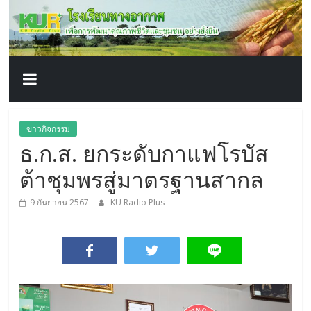
โรงเรียน
Skip
to
content
ทาง
อากาศ​
เพื่อ
ข่าวกิจกรรม
ธ.ก.ส. ยกระดับกาแฟโรบัส
พัฒนา
ต้าชุมพรสู่มาตรฐานสากล
คุณภาพ
9 กันยายน 2567
KU Radio Plus
ชีวิต