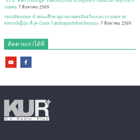
“35 ปี “สหการประมูล” เปิดเกมรุกปั้น Ecosystem เชื่อมโอกาสธุรกิจไร้
รอยต่อ
7 สิงหาคม 2569
รองปลัดนฤมล นำคณะศึกษาดูงานเกษตรอัจฉริยะและระบบตลาด
สหกรณ์ญี่ปุ่น ที่ JA Oura-Tatebayashiจังหวัดกุนมะ
7 สิงหาคม 2569
ติดตามเราได้ที่