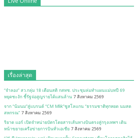
Live Online
เรื่องล่าสุด
“จำลอง” สว.กลุ่ม 18 เตือนสติ กสทช. ประชุมล่มทำแผนแม่บทปี 69
หยุดชะงัก ชี้รัฐจ่อสูญรายได้แสนล้าน
7 สิงหาคม 2569
จาก “น้มนม”สู่แบรนด์ “CM Mlik”ชูสโลแกน “ธรรมชาติทุกหยด นมสด
สหกรณ”
7 สิงหาคม 2569
ริยาด แอร์ เปิดจำหน่ายบัตรโดยสารเส้นทางบินตรงสู่กรุงเทพฯ เดิน
หน้าขยายเครือข่ายการบินทั่วเอเชีย
7 สิงหาคม 2569