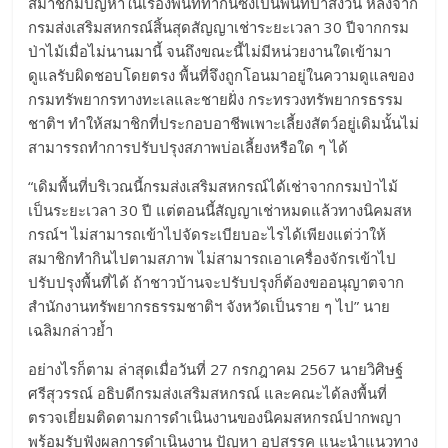
สมาชิกมีปัญหาในเรื่องพื้นที่ทำกินซึ่งเป็นพื้นที่ป่าสงวน หลังจาก
กรมส่งเสริมสหกรณ์สิ้นสุดสัญญาเช่าระยะเวลา 30 ปีจากกรม
ป่าไม้เมื่อไม่นานมานี้ จนถึงขณะนี้ไม่มีหน่วยงานใดเข้ามา
ดูแลรับผิดชอบโดยตรง พื้นที่จึงถูกโอนมาอยู่ในความดูแลของ
กรมทรัพยากรทางทะเลและชายฝั่ง กระทรวงทรัพยากรธรรม
ชาติฯ ทำให้สมาชิกที่ประกอบอาชีพเพาะเลี้ยงสัตว์อยู่เดิมนั้นไม่
สามารรถทำการปรับปรุงสภาพบ่อเลี้ยงหรือใด ๆ ได้
“เดิมพื้นที่บริเวณนี้กรมส่งเสริมสหกรณ์ได้เช่าจากกรมป่าไม้
เป็นระยะเวลา 30 ปี แต่ตอนนี้สัญญาเช่าหมดแล้วทางนิคมสห
กรณ์ฯ ไม่สามารถเข้าไปจัดระเบียบอะไรได้เพียงแต่ว่าให้
สมาชิกทำกินไปตามสภาพ ไม่สามารถเอาเครื่องจักรเข้าไป
ปรับปรุงพื้นที่ได้ ถ้าชาวบ้านจะปรับปรุงก็ต้องขออนุญาตจาก
สำนักงานทรัพยากรธรรมชาติฯ จังหวัดเป็นราย ๆ ไป” นาย
เฉลิมกล่าวย้ำ
อย่างไรก็ตาม ล่าสุดเมื่อวันที่ 27 กรกฎาคม 2567 นายวิศิษฐ์
ศรีสุวรรณ์ อธิบดีกรมส่งเสริมสหกรณ์ และคณะได้ลงพื้นที่
ตรวจเยี่ยมติดตามการดำเนินงานของนิคมสหกรณ์ปากพญา
พร้อมรับฟังผลการดำเนินงาน ปัญหา อุปสรรค แนะนำแนวทาง