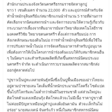
สำนักงานประมงจังหวัดนครศรีธรรมราชจัดหาลูกปู
ขาว 1 เซนติเมตร จำนวน 22,000 ตัว และอุปกรณ์สำหรับจัด
ทำน้ำหมักจุลินทรีย์แก่สมาชิกแกนนำจำนวน 5 รายที่ผ่านการ
คัดเลือกจากนิคมสหกรณ์ฯ และจัดการอบรมให้ความรู้เกี่ยวกับ
กระบวนการเลี้ยงจากทีมอาจารย์มหาวิทยาลัยเทคโนโลยีราช
มงคลศรีวิชัย วิทยาเขตนครศรีฯ ตั้งแต่การเตรียมบ่อ การ
สังเกตลักษณะของดินในบ่อ การทำน้ำหมักจุลินทรีย์เพื่อใช้ใน
การปรับสภาพน้ำในบ่อ การจัดเตรียมอาหารสำหรับปูอนุบาล
เพื่อต้องการให้เป็นโครงการนำร่องต้นแบบให้กับสมาชิกคนอื่น
ๆ ในนิคมฯ และสำหรับผลผลิตที่เกิดขึ้นสหกรณ์นิคมประมง
นครศรีฯ จำกัด จะดำเนินการรวบรวมผลผลิตจากสมาชิกส่ง
ออกสู่ตลาดต่อไป
“ปูขาวเป็นปูทะเลสายพันธุ์หนึ่งซึ่งเป็นปูพื้นเมืองของอ่าวไทยจะ
อยู่ตามป่าชายเลน โตเต็มที่น้ำหนักประมาณกิโลครึ่ง ไซด์แปด
ขึ้นไปกิโลกรัมละไม่ต่ำกว่าพันมีในธรรมชาติ แต่ส่วนใหญ่จะ
ติดโรคตัวแดงเหมือนกุ้ง ติดโรคแล้วจะไม่มีเนื้อ ราคาปูขาวดี
ไม่ค่อยมีปัญหาเหมือนปูดำปูแดงฝั่งอันดามัน ตัวจะเล็กกินไม่
อร่อย” นายสมเจตน์ จันทร์แก้ว หนึ่งในสมาชิกสหกรณ์นิคม