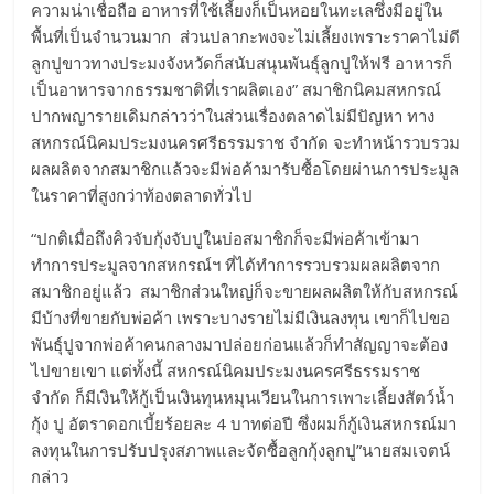
ความน่าเชื่อถือ อาหารที่ใช้เลี้ยงก็เป็นหอยในทะเลซึ่งมีอยู่ใน
พื้นที่เป็นจำนวนมาก ส่วนปลากะพงจะไม่เลี้ยงเพราะราคาไม่ดี
ลูกปูขาวทางประมงจังหวัดก็สนับสนุนพันธุ์ลูกปูให้ฟรี อาหารก็
เป็นอาหารจากธรรมชาติที่เราผลิตเอง” สมาชิกนิคมสหกรณ์
ปากพญารายเดิมกล่าวว่าในส่วนเรื่องตลาดไม่มีปัญหา ทาง
สหกรณ์นิคมประมงนครศรีธรรมราช จำกัด จะทำหน้ารวบรวม
ผลผลิตจากสมาชิกแล้วจะมีพ่อค้ามารับซื้อโดยผ่านการประมูล
ในราคาที่สูงกว่าท้องตลาดทั่วไป
“ปกติเมื่อถึงคิวจับกุ้งจับปูในบ่อสมาชิกก็จะมีพ่อค้าเข้ามา
ทำการประมูลจากสหกรณ์ฯ ที่ได้ทำการรวบรวมผลผลิตจาก
สมาชิกอยู่แล้ว สมาชิกส่วนใหญ่ก็จะขายผลผลิตให้กับสหกรณ์
มีบ้างที่ขายกับพ่อค้า เพราะบางรายไม่มีเงินลงทุน เขาก็ไปขอ
พันธุ์ปูจากพ่อค้าคนกลางมาปล่อยก่อนแล้วก็ทำสัญญาจะต้อง
ไปขายเขา แต่ทั้งนี้ สหกรณ์นิคมประมงนครศรีธรรมราช
จำกัด ก็มีเงินให้กู้เป็นเงินทุนหมุนเวียนในการเพาะเลี้ยงสัตว์น้ำ
กุ้ง ปู อัตราดอกเบี้ยร้อยละ 4 บาทต่อปี ซึ่งผมก็กู้เงินสหกรณ์มา
ลงทุนในการปรับปรุงสภาพและจัดซื้อลูกกุ้งลูกปู”นายสมเจตน์
กล่าว