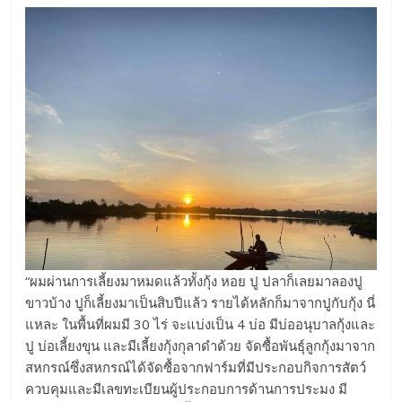
“ผมผ่านการเลี้ยงมาหมดแล้วทั้งกุ้ง หอย ปู ปลาก็เลยมาลองปู
ขาวบ้าง ปูก็เลี้ยงมาเป็นสิบปีแล้ว รายได้หลักก็มาจากปูกับกุ้ง นี่
แหละ ในพื้นที่ผมมี 30 ไร่ จะแบ่งเป็น 4 บ่อ มีบ่ออนุบาลกุ้งและ
ปู บ่อเลี้ยงขุน และมีเลี้ยงกุ้งกุลาดำด้วย จัดซื้อพันธุ์ลูกกุ้งมาจาก
สหกรณ์ซึ่งสหกรณ์ได้จัดซื้อจากฟาร์มที่มีประกอบกิจการสัตว์
ควบคุมและมีเลขทะเบียนผู้ประกอบการด้านการประมง มี