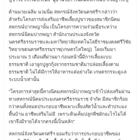
ด้านนายเฉลิม นวมนิ่ม สหกรณ์จังหวัดนครศรีฯ กล่าวว่า
สำหรับโครงการส่งเสริมอาชีพเลี้ยงปูขาวของสมาชิกนิคม
สหกรณ์ปากพญานั้น เป็นโครงการความร่วมมือระหว่าง
สหกรณ์นิคมปากพญา สำนักงานประมงจังหวัด
นครศรีธรรมราชและมหาวิทยาลัยเทคโนโลยีราชมงคลศรีวิชัย
วิทยาเขตนครศรีธรรมราช(เกษตรไสใหญ่) โดยเริ่มมา
ประมาณ 5 เดือนที่ผ่านมา ก่อนหน้านี้มีการเลี้ยงแบบ
ธรรมชาติ เอาลูกปูลูกกุ้งจากธรรมชาติมาปล่อยเลี้ยงตาม
ธรรมชาติ ไม่ได้มีการให้อาหารแต่อย่างใด เกษตรกรจะดูแล
ระบบน้ำเท่านั้น
“โครงการล่าสุดนี้ทางนิคมสหกรณ์ปากพญาเข้าไปส่งเสริมผ่าน
ทางสหกรณ์นิคมประมงนครศรีธรรมราช จำกัด มีสมาชิกร้อย
กว่าคนทั้งหมดประกอบอาชีพเพาะเลี้ยงสัตว์น้ำและทำประมง
พื้นบ้าน อาชีพเสริมไม่มี เพราะดินเค็มปลูกพืชผักอะไรไม่ได้
เขาจึงมีรายได้จากตรงนี้เป็นหลัก”
สหกรณ์จังหวัดนครศรีฯ ยอมรับว่าการประกอบอาชีพของ