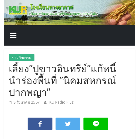
โรงเรียน
Skip
to
content
ทาง
อากาศ​
เพื่อ
ข่าวกิจกรรม
เลี้ยง”ปูขาวอินทรีย์”แก้หนี้
พัฒนา
นำร่องพื้นที่ ”นิคมสหกรณ์
คุณภาพ
ปากพญา”
8 สิงหาคม 2567
KU Radio Plus
ชีวิต