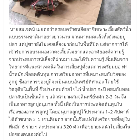
นายสมเจตน์ เผยต่อว่าครอบครัวตนยึดอาชีพเพาะเลี้ยงสัตว์น้ำ
แบบธรรมชาติมาอย่างยาวนาน ผ่านมาหมดแล้วทั้งกุ้งหอยปู
ปลา แต่ปูขาวยังไม่เคยเลี้ยงมาก่อนในพื้นที่ปิด แต่จากการได้
เข้ารับการอบรมมองว่าคงเลี้ยงไม่ยากและอาศัยองค์ความรู้
จากประสบการณ์เลี้ยงที่ผ่านมา และได้รับความรู้เพิ่มเติมจาก
วิทยากรที่แนะนำเทคนิคในการเลี้ยงปูตั้งแต่การเตรียมบ่อ ทำ
น้ำหมักเพื่อลดต้นทุน การเตรียมอาหารที่เหมาะสมกับวัยของ
ลูกปู ซึ่งอาหารของปูก็จะเป็นแบบอินทรีย์ที่ทำเอง โดยใช้
วัตถุดิบในพื้นที่ ซึ่งประกอบด้วยไข่ไก่ น้ำปลา กะปิ ผสมกับหอย
ปลาสับเป็นชิ้นเล็ก ๆ แล้วนำมาผสมจุลินทรีย์หมัก 2-3 วัน จึง
เป็นอาหารลูกปูอนุบาล ทั้งนี้ เพื่อเป็นการประหยัดต้นทุนใน
เรื่องของอาหารลูกปู โดยอนุบาลลูกปูไว้ประมาณ 1-2 สัปดาห์
ได้ตัวขนาด 3-5 เซนติเมตร จากนั้นจึงแบ่งให้เครือข่ายที่อยู่ใน
ทีมอีก 6 ราย ๆ ละประมาณ 320 ตัว เพื่อขยายผลนำไปเลี้ยงใน
บ่อของตนเองต่อไป