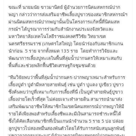
ขณะที่ นายมนัย ขาวมานิตย์ ผู้อำนวยการนิคมสหกรณ์ปาก
พญา กล่าวว่าการส่งเสริมอาชีพเลี้ยงปูขาวของสมาชิกสหกรณ์ฯ
ผ่านนิคมสหกรณ์ปากพญานั้นเป็นโครงการแก้หนี้ที่นิคมสห
กรณ์ฯ ได้บูรณาการร่วมกับสำนักงานประมงจังหวัดและ
มหาวิทยาลัยเทคโนโลยีราชมงคลศรีวิชัย วิทยาเขต
นครศรีธรรมราช (เกษตรไสใหญ่) โดยนำร่องกับสมาชิกแกน
นำก่อน 5 ราย จากทั้งหมด 135 ราย โดยทำการวิจัยและ
พัฒนาการเลี้ยงปูทะเลในพื้นที่ลุ่มน้ำปากนครให้เหมาะสมกับ
พื้นที่และช่วยพลิกฟื้นชีวิตเศรษฐกิจชุมชนด้วย
“ทีมวิจัยพบว่าพื้นที่ลุ่มน้ำปากนคร-ปากพญาเหมาะสำหรับการ
เลี้ยงปูดำ ปูดำมีหลายสายพันธุ์ เช่น ปูดำ ปูแดง ปูเขียว ปูขาว
ซึ่งค้นพบว่าปูที่เหมาะกับการเลี้ยงที่นี่ เป็นปูดำสายพันธุ์ปูขาว
เลี้ยงง่ายโตเร็วที่สุด ไม่ค่อยเจาะทำลายดิน สามารถนำมาส่ง
เสริมพัฒนาอาชีพให้สมาชิกในเขตนิคมสหกรณ์ปากพญาให้มี
รายได้เพียงพอสำหรับเลี้ยงชีพและมีเงินสามารถชำระหนี้ได้
ซึ่งได้คัดเลือกสมาชิกที่เป็นแกนนำจำนวน 5 ราย 5 บ่อ ปล่อย
ลูกปูขาวไปสองหมื่นสองพันตัวโดยได้รับการสนับสนุนลูกพันธุ์
ปูขาวจากกรมประมง” ผู้อำนวยการนิคมสหกรณ์ปากพญาระบุ