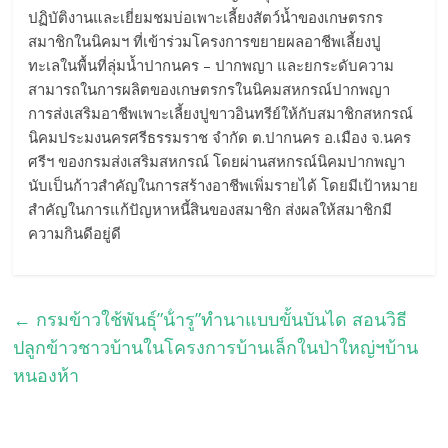
ปฏิบัติงานและเยี่ยมชมบ่อเพาะเลี้ยงสัตว์น้ำของเกษตรกร
สมาชิกในนิคมฯ ที่เข้าร่วมโครงการขยายผลอาชีพเลี้ยงปู
ทะเลในพื้นที่ลุ่มน้ำปากนคร – ปากพญา และยกระดับความ
สามารถในการผลิตของเกษตรกรในนิคมสหกรณ์ปากพญา
การส่งเสริมอาชีพเพาะเลี้ยงปูขาวอินทรีย์ให้กับสมาชิกสหกรณ์
นิคมประมงนครศรีธรรมราช จำกัด ต.ปากนคร อ.เมือง จ.นคร
ศรีฯ ของกรมส่งเสริมสหกรณ์ โดยผ่านสหกรณ์นิคมปากพญา
นับเป็นก้าวสำคัญในการสร้างอาชีพเพิ่มรายได้ โดยมีเป้าหมาย
สำคัญในการแก้ปัญหาหนี้สินของสมาชิก ส่งผลให้สมาชิกมี
ความกินดีอยู่ดี
←
กรมข้าวใช้พันธุ์”น้ํารู”ทํานาแบบขั้นบันได สอนวิธี
ปลูกข้าวชาวบ้านในโครงการบ้านเล็กในป่าใหญ่ฯบ้าน
หนองห้า