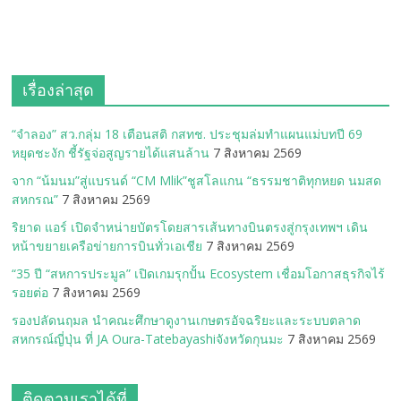
เรื่องล่าสุด
“จำลอง” สว.กลุ่ม 18 เตือนสติ กสทช. ประชุมล่มทำแผนแม่บทปี 69
หยุดชะงัก ชี้รัฐจ่อสูญรายได้แสนล้าน
7 สิงหาคม 2569
จาก “น้มนม”สู่แบรนด์ “CM Mlik”ชูสโลแกน “ธรรมชาติทุกหยด นมสด
สหกรณ”
7 สิงหาคม 2569
ริยาด แอร์ เปิดจำหน่ายบัตรโดยสารเส้นทางบินตรงสู่กรุงเทพฯ เดิน
หน้าขยายเครือข่ายการบินทั่วเอเชีย
7 สิงหาคม 2569
“35 ปี “สหการประมูล” เปิดเกมรุกปั้น Ecosystem เชื่อมโอกาสธุรกิจไร้
รอยต่อ
7 สิงหาคม 2569
รองปลัดนฤมล นำคณะศึกษาดูงานเกษตรอัจฉริยะและระบบตลาด
สหกรณ์ญี่ปุ่น ที่ JA Oura-Tatebayashiจังหวัดกุนมะ
7 สิงหาคม 2569
ติดตามเราได้ที่