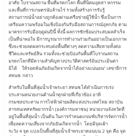
อาศัย โบราณสถาน พื้นที่มรดกโลก พื้นที่นิคมอุตสา หกรรม
และพื้นที่การเกษตรนับล้านไร่ รวมทั้งสร้างการรับรู้
สถานการณ์น้ำอย่างถูกต้องผ่านเครือข่ายผู้ใช้น้ำ ซึ่งเป็นการ
เตรียมความพร้อมในเชิงป้องกันรับมือสถานการณ์อุทกภัย ตาม
มาตรการรับมือฤดูฝนปีนี้ ทั้งนี้ ผลการซักซ้อมประสบผลสำเร็จ
เป็นที่น่าพอใจ มีการบูรณาการทำงานร่วมกันอย่างเป็นเอกภาพ
ซึ่งจะช่วยลดผลกระทบต่อพื้นที่ต่างๆ ลดความเสียหายทั้งต่อ
ชีวิตและทรัพย์สิน รวมทั้งจะช่วยป้องกันพื้นที่โบราณสถาน
มรดกโลกที่มีความสำคัญทางประวัติศาสตร์อันประเมินค่า
มิได้ ให้รอดพ้นภัยอันเกิดจากน้ำได้อย่างแน่นอน” เลขาธิการ
สทนช. กล่าว
สำหรับในพื้นที่ลุ่มน้ำเจ้าพระยา สทนช.ได้ดำเนินการเร่ง
ประสานหน่วยงานด้านน้ำทุกฝ่ายที่เกี่ยวข้อง อาทิ
กรมชลประทาน การไฟฟ้าฝ่ายผลิตแห่งประเทศไทย สถาบัน
สารสนเทศทรัพยากรน้ำ (องค์การมหาชน) หน่วยงานจังหวัดที่
อยู่ในพื้นที่ลุ่มน้ำ เป็นต้น ในการกำหนดเกณฑ์บริหารจัดการน้ำ
เพื่อลดความเสี่ยงจากภัยอันเกิดจากน้ำ โดยมีจุดเฝ้า
ระวัง 4 จุด แบ่งเป็นพื้นที่ลุ่มน้ำเจ้าพระยาตอนบน 2 จุด คือ จุด