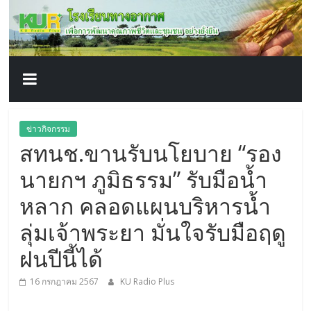
โรงเรียน
Skip
to
content
ทาง
อากาศ​
เพื่อ
ข่าวกิจกรรม
สทนช.ขานรับนโยบาย “รอง
พัฒนา
นายกฯ ภูมิธรรม” รับมือน้ำ
คุณภาพ
หลาก คลอดแผนบริหารน้ำ
ลุ่มเจ้าพระยา มั่นใจรับมือฤดู
ชีวิต
ฝนปีนี้ได้
16 กรกฎาคม 2567
KU Radio Plus