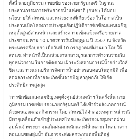
ทั้งนี้ นายภูมิธรรม เวชยชัย รองนายกรัฐมนตรี ในฐานะ
ประธานกรรมการทรัพยากรน้ำแห่งชาติ (กนช.) ได้มอบ
นโยบายให้ สทนช. และหน่วยงานที่เกี่ยวข้อง ในโอกาสเป็น
ประธานเปิดโครงการประชุมเชิงปฏิบัติการซักซ้อมแผนเผชิญ
เหตุตั้งศูนย์ส่วนหน้า และสร้างความเข้มแข็งเครือข่ายภาค
ประชาชน ตาม 10 มาตรการรับมือฤดูฝน ปี 2567 ณ จังหวัด
พระนครศรีอยุธยา เมื่อวันที่ 10 กรกฎาคมที่ผ่านมา โดยให้
สทนช. ทำหน้าที่เป็นหน่วยงานกลางบูรณาการทำงานร่วมกับ
ทุกหน่วยงาน ในการติดตาม เฝ้าระวังสถานการณ์น้ำอย่างใกล้
ชิด และวางแผนบริหารจัดการน้ำอย่างรอบคอบในทุกมิติ เพื่อ
ลดผลกระทบที่อาจจะเกิดขึ้นจากปัญหาอุทกภัยให้เกิด
ประสิทธิภาพสูงสุด
“การซักซ้อมแผนเผชิญเหตุตั้งศูนย์ส่วนหน้าฯ ในครั้งนั้น นาย
ภูมิธรรม เวชยชัย รองนายกรัฐมนตรี ได้เข้าร่วมสังเกตการณ์
ด้วยตนเองตลอดกิจกรรม โดย สทนช.ได้จำลองเหตุการณ์กรณี
มีพายุเคลื่อนตัวเข้าสู่ประเทศไทยและเกิดร่องมรสุมพาดผ่าน
ลุ่มน้ำเจ้าพระยา จนเกิดฝนตกหนักและมีน้ำหลาก ไหลมาจาก
ตอนบนของลุ่มน้ำ อันอาจจะส่งผลกระทบต่อพื้นที่อยู่