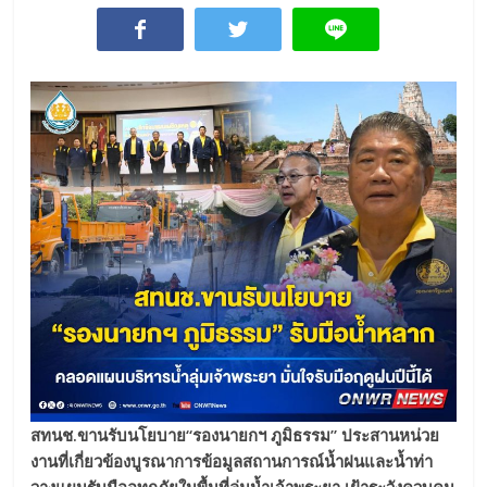
สทนช
.ขานรับนโยบาย“รองนายกฯ ภูมิธรรม” ประสานหน่วย
งานที่เกี่ยวข้องบูรณาการข้อมูลสถานการณ์น้ำฝนและน้ำท่า
วางแผนรับมืออุทกภัยในพื้นที่ลุ่มน้ำเจ้าพระยา เฝ้าระวังควบคุม