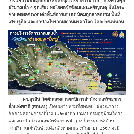
ปริมาณน้ำ 4 จุดเสี่ยง พอใจผลซักซ้อมแผนเผชิญเหตุ มั่นใจจะ
ช่วยลดผลกระทบต่อพื้นที่การเกษตร นิคมอุตสาหกรรม พื้นที่
เศรษฐกิจ และปกป้องโบราณสถานมรดกโลก ได้อย่างแน่นอน
ดร.สุรสีห์ กิตติมณฑล เลขาธิการสำนักงานทรัพยากร
น้ำแห่งชาติ (สทนช.)
เปิดเผยว่า ตามที่สทนช. ได้บูรณาการ
ติดตามสถานการณ์น้ำฝนและน้ำท่า ร่วมกับกรมอุตุนิยมวิทยา
และสถาบันสารสนเทศทรัพยากรน้ำ (องค์การมหาชน) พบ
ว่า ปริมาณฝนในช่วงเดือนสิงหาคมและกันยายน 2567 จะมี