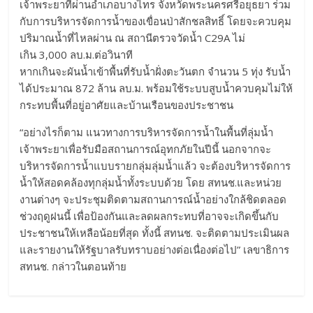
เจ้าพระยาที่ผ่านอำเภอบางไทร จังหวัดพระนครศรีอยุธยา ร่วม
กับการบริหารจัดการน้ำของเขื่อนป่าสักชลสิทธิ์ โดยจะควบคุม
ปริมาณน้ำที่ไหลผ่าน ณ สถานีตรวจวัดน้ำ C29A ไม่
เกิน 3,000 ลบ.ม.ต่อวินาที
หากเกินจะผันน้ำเข้าพื้นที่รับน้ำฝั่งตะวันตก จำนวน 5 ทุ่ง รับน้ำ
ได้ประมาณ 872 ล้าน ลบ.ม. พร้อมใช้ระบบสูบน้ำควบคุมไม่ให้
กระทบพื้นที่อยู่อาศัยและบ้านเรือนของประชาชน
“อย่างไรก็ตาม แนวทางการบริหารจัดการน้ำในพื้นที่ลุ่มน้ำ
เจ้าพระยาเพื่อรับมือสถานการณ์อุทกภัยในปีนี้ นอกจากจะ
บริหารจัดการน้ำแบบรายกลุ่มลุ่มน้ำแล้ว จะต้องบริหารจัดการ
น้ำให้สอดคล้องทุกลุ่มน้ำทั้งระบบด้วย โดย สทนช.และหน่วย
งานต่างๆ จะประชุมติดตามสถานการณ์น้ำอย่างใกล้ชิดตลอด
ช่วงฤดูฝนนี้ เพื่อป้องกันและลดผลกระทบที่อาจจะเกิดขึ้นกับ
ประชาชนให้เหลือน้อยที่สุด ทั้งนี้ สทนช. จะติดตามประเมินผล
และรายงานให้รัฐบาลรับทราบอย่างต่อเนื่องต่อไป” เลขาธิการ
สทนช. กล่าวในตอนท้าย