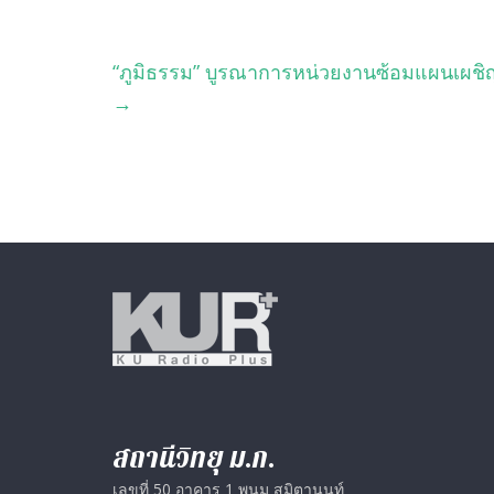
“ภูมิธรรม” บูรณาการหน่วยงานซ้อมแผนเผชิญเห
→
สถานีวิทยุ ม.ก.
เลขที่ 50 อาคาร 1 พนม สมิตานนท์