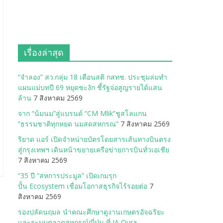
เรื่องล่าสุด
“จำลอง” สว.กลุ่ม 18 เตือนสติ กสทช. ประชุมล่มทำ
แผนแม่บทปี 69 หยุดชะงัก ชี้รัฐจ่อสูญรายได้แสน
ล้าน
7 สิงหาคม 2569
จาก “น้มนม”สู่แบรนด์ “CM Mlik”ชูสโลแกน
“ธรรมชาติทุกหยด นมสดสหกรณ”
7 สิงหาคม 2569
ริยาด แอร์ เปิดจำหน่ายบัตรโดยสารเส้นทางบินตรง
สู่กรุงเทพฯ เดินหน้าขยายเครือข่ายการบินทั่วเอเชีย
7 สิงหาคม 2569
“35 ปี “สหการประมูล” เปิดเกมรุก
ปั้น Ecosystem เชื่อมโอกาสธุรกิจไร้รอยต่อ
7
สิงหาคม 2569
รองปลัดนฤมล นำคณะศึกษาดูงานเกษตรอัจฉริยะ
และระบบตลาดสหกรณ์ญี่ปุ่น ที่ JA Oura-