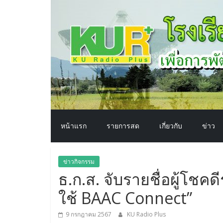
โรงเรียน
Skip
to
content
ทาง
อากาศ​
เพื่อ
พัฒนา
หน้าแรก
รายการสด
เกี่ยวกับ
ข่าว
คุณภาพ
ข่าวกิจกรรม
ชีวิต
ธ.ก.ส. จับรายชื่อผู้โ
ใช้ BAAC Connect”
9 กรกฎาคม 2567
KU Radio Plus