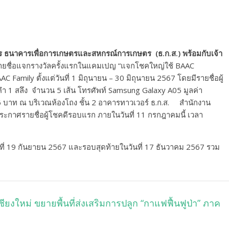
์กร ธนาคารเพื่อการเกษตรและสหกรณ์การเกษตร (ธ.ก.ส.) พร้อมกับเจ้า
ายชื่อแจกรางวัลครั้งแรกในแคมเปญ “แจกโชคใหญ่ใช้ BAAC
AAC Family ตั้งแต่วันที่ 1 มิถุนายน – 30 มิถุนายน 2567 โดยมีรายชื่อผู้
คำ 1 สลึง จำนวน 5 เส้น โทรศัพท์ Samsung Galaxy A05 มูลค่า
706 บาท ณ บริเวณห้องโถง ชั้น 2 อาคารทาวเวอร์ ธ.ก.ส. สำนักงาน
จะประกาศรายชื่อผู้โชคดีรอบแรก ภายในวันที่ 11 กรกฎาคมนี้ เวลา
ันที่ 19 กันยายน 2567 และรอบสุดท้ายในวันที่ 17 ธันวาคม 2567 รวม
ียงใหม่ ขยายพื้นที่ส่งเสริมการปลูก “กาแฟฟื้นฟูป่า” ภาค