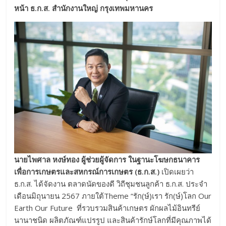
หน้า ธ.ก.ส. สำนักงานใหญ่ กรุงเทพมหานคร
นายไพศาล หงษ์ทอง ผู้ช่วยผู้จัดการ ในฐานะโฆษกธนาคาร
เพื่อการเกษตรและสหกรณ์การเกษตร
(ธ.ก.ส.)
เปิดเผยว่า
ธ.ก.ส. ได้จัดงาน ตลาดนัดของดี วิถีชุมชนลูกค้า ธ.ก.ส. ประจำ
เดือนมิถุนายน 2567 ภายใต้Theme “รัก(ษ์)เรา รัก(ษ์)โลก Our
Earth Our Future ที่รวบรวมสินค้าเกษตร ผักผลไม้อินทรีย์
นานาชนิด ผลิตภัณฑ์แปรรูป และสินค้ารักษ์โลกที่มีคุณภาพได้