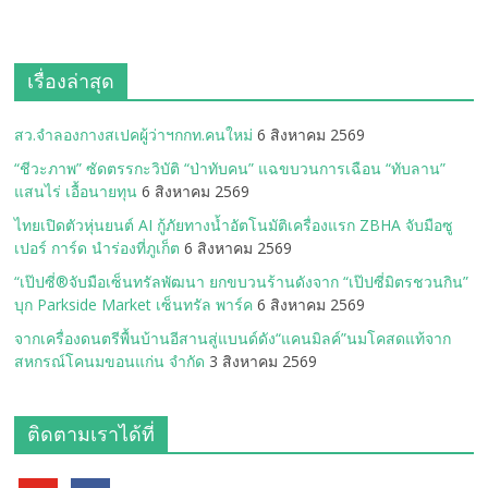
เรื่องล่าสุด
สว.จำลองกางสเปคผู้ว่าฯกกท.คนใหม่
6 สิงหาคม 2569
“ชีวะภาพ” ซัดตรรกะวิบัติ “ป่าทับคน” แฉขบวนการเฉือน “ทับลาน”
แสนไร่ เอื้อนายทุน
6 สิงหาคม 2569
ไทยเปิดตัวหุ่นยนต์ AI กู้ภัยทางน้ำอัตโนมัติเครื่องแรก ZBHA จับมือซู
เปอร์ การ์ด นำร่องที่ภูเก็ต
6 สิงหาคม 2569
“เป๊ปซี่®จับมือเซ็นทรัลพัฒนา ยกขบวนร้านดังจาก “เป๊ปซี่มิตรชวนกิน”
บุก Parkside Market เซ็นทรัล พาร์ค
6 สิงหาคม 2569
จากเครื่องดนตรีพื้นบ้านอีสานสู่แบนด์ดัง“แคนมิลค์”นมโคสดแท้จาก
สหกรณ์โคนมขอนแก่น จำกัด
3 สิงหาคม 2569
ติดตามเราได้ที่