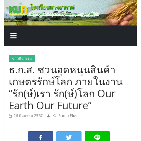
โรงเรียน
Skip
to
content
ทาง
อากาศ​
เพื่อ
ข่าวกิจกรรม
ธ.ก.ส. ชวนอุดหนุนสินค้า
พัฒนา
เกษตรรักษ์โลก ภายในงาน
คุณภาพ
“รัก(ษ์)เรา รัก(ษ์)โลก Our
Earth Our Future”
ชีวิต
26 มิถุนายน 2567
KU Radio Plus