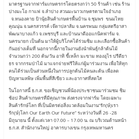
มาตรฐานจากฟาร์มเกษตรกรโดยตรงกว่า 50 ร้านค้า เช่น ร้าน
ปางมะโอ กาแฟ จ.ลำปาง สวนมะนาวเกษตรตามใจอำเภอ
จ.หนองคาย ป้านุ้ยสินค้าเกษตรพื้นบ้าน จ.ชุมพร ขนมไทย
คุณนุ่น จ.นครสวรรค์ เจ๊ดาปลาส้ม จ.นครพนม กลุ่มสตรีอาสา
พัฒนาบางแก้ว จ.เพชรบุรี และบ้านนาดีออแกนิคฟาร์ม จ.
นครนายก เป็นต้น มาให้ผู้บริโภคได้ร่วมชิม และเลือกซื้อสินค้า
กันอย่างเต็มที่ นอกจากนี้ภายในงานยังนำพันธุ์กล้าต้นไม้
จำนวนกว่า 200 ต้น/วัน อาทิ ขี้เหล็ก มะขาม ทองอุไร ปรีดียา
ธร จากกรมป่าไม้ มาแจกจ่ายฟรีให้แก่ผู้มาร่วมงาน เพื่อให้ทุก
คนได้ร่วมเป็นส่วนหนึ่งในการปลูกต้นไม้คนละต้น เพื่อลด
ปัญหามลพิษ เพิ่มพื้นที่สีเขียว และอากาศที่สดใส
ในโอกาสนี้ ธ.ก.ส. ขอเชิญชวนพี่น้องประชาชนมาร่วมชม ชิม
ช้อป สินค้าเกษตรที่มีคุณภาพ ส่งตรงจากฟาร์ม โดยเฉพาะ
สินค้ารักษ์โลก ที่เป็นมิตรต่อสิ่งแวดล้อมในงาน“รัก(ษ์)เรา
รัก(ษ์)โลก Our Earth Our Future” ระหว่างวันที่ 26 -28
มิถุนายน นี้ ตั้งแต่เวลา 07.00 – 17.00 น. ณ บริเวณด้านหน้า
ธ.ก.ส. สำนักงานใหญ่ อาคารบางเขน กรุงเทพมหานคร