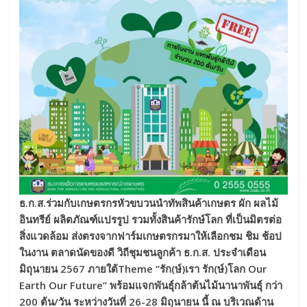
ธ.ก.ส.ร่วมกับเกษตรกรหัวขบวนนำทัพสินค้าเกษตร ผัก ผลไม้
อินทรีย์ ผลิตภัณฑ์แปรรูป รวมทั้งสินค้ารักษ์โลก ที่เป็นมิตรต่อ
สิ่งแวดล้อม ส่งตรงจากฟาร์มเกษตรกรมาให้เลือกชม ชิม ช้อป
ในงาน ตลาดนัดของดี วิถีชุมชนลูกค้า ธ.ก.ส. ประจำเดือน
มิถุนายน 2567 ภายใต้
Theme “รัก(ษ์)เรา รัก(ษ์)โลก Our
Earth Our Future” พร้อมแจกพันธุ์กล้าต้นไม้นานาพันธุ์ กว่า
200 ต้น/วัน ระหว่างวันที่ 26-28 มิถุนายน นี้ ณ บริเวณด้าน