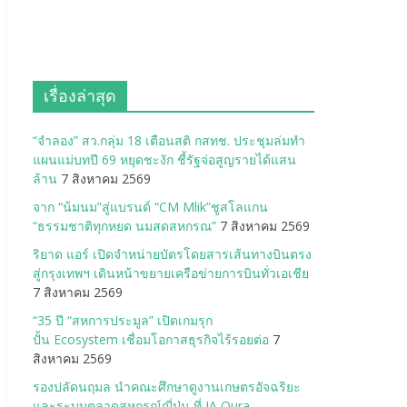
เรื่องล่าสุด
“จำลอง” สว.กลุ่ม 18 เตือนสติ กสทช. ประชุมล่มทำ
แผนแม่บทปี 69 หยุดชะงัก ชี้รัฐจ่อสูญรายได้แสน
ล้าน
7 สิงหาคม 2569
จาก “น้มนม”สู่แบรนด์ “CM Mlik”ชูสโลแกน
“ธรรมชาติทุกหยด นมสดสหกรณ”
7 สิงหาคม 2569
ริยาด แอร์ เปิดจำหน่ายบัตรโดยสารเส้นทางบินตรง
สู่กรุงเทพฯ เดินหน้าขยายเครือข่ายการบินทั่วเอเชีย
7 สิงหาคม 2569
“35 ปี “สหการประมูล” เปิดเกมรุก
ปั้น Ecosystem เชื่อมโอกาสธุรกิจไร้รอยต่อ
7
สิงหาคม 2569
รองปลัดนฤมล นำคณะศึกษาดูงานเกษตรอัจฉริยะ
และระบบตลาดสหกรณ์ญี่ปุ่น ที่ JA Oura-