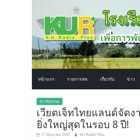
โรงเรียน
Skip
to
content
ทาง
อากาศ​
เพื่อ
พัฒนา
หน้าแรก
รายการสด
เกี่ยวกับ
ข่าว
คุณภาพ
ข่าวกิจกรรม
ชีวิต
เวียตเจ็ทไทยแลนด์จัดงา
ยิ่งใหญ่สุดในรอบ 8 ปี!
17 มิถุนายน 2567
KU Radio Plus