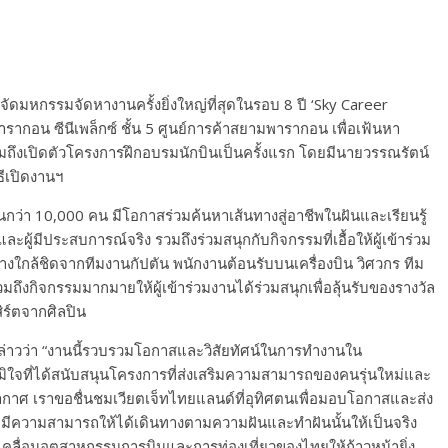
ัดมหกรรมจัดหางานครั้งยิ่งใหญ่ที่สุดในรอบ 8 ปี ‘Sky Career
ารากอน ซีนีเพล็กซ์ ชั้น 5 ศูนย์การค้าสยามพารากอน เพื่อเฟ้นหา
ถึงเปิดตัวโครงการฝึกอบรมนักบินเป็นครั้งแรก โดยมีนายวรรณรัตน์
ีเปิดงานฯ
านกว่า 10,000 คน มีโอกาสร่วมค้นหาเส้นทางสู่อาชีพในฝันและเรียนรู้
ผู้มีประสบการณ์จริง รวมถึงร่วมสนุกกับกิจกรรมที่เอื้อให้ผู้เข้าร่วม
งใกล้ชิดจากทีมงานกัปตัน พนักงานต้อนรับบนเครื่องบิน วิศวกร ทีม
มถึงกิจกรรมมากมายให้ผู้เข้าร่วมงานได้ร่วมสนุกเพื่อลุ้นรับของรางวัล
ร์ตจากศิลปิน
ล่าวว่า “งานนี้รวบรวมโอกาสและวิสัยทัศน์ในการทำงานใน
มิใจที่ได้สนับสนุนโครงการที่ส่งเสริมความสามารถของคนรุ่นใหม่และ
ากาศ เราขอชื่นชมเวียตเจ็ทไทยแลนด์ที่อุทิศตนเพื่อมอบโอกาสและส่ง
มีความสามารถให้ได้เดินทางตามความฝันและทำฝันนั้นให้เป็นจริง
คลื่อนอุตสาหกรรมการบินและการท่องเที่ยวของไทยให้ก้าวหน้ายิ่ง