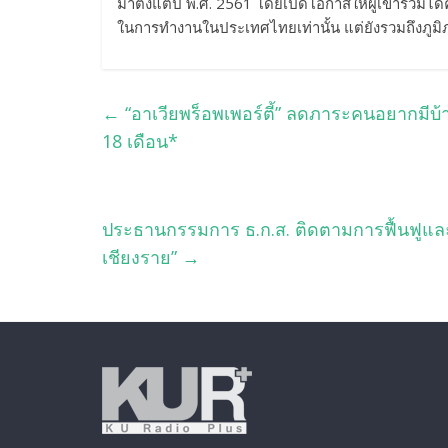
มาตั้งแต่ปี พ.ศ. 2561 โดยเปิดโอกาสให้ผู้เข้าร่วม
ในการทำงานในประเทศไทยเท่านั้น แต่ยังรวมถึงภูม
←
“อาเวียพร็อพเพอร์ตี้” ลดภาระคนอยากมีบ้า
18 เดือน*
ประธานกรรมการ ธ.ก.ส. ติดตามการฟื้นฟูและ
เชียงราย”
→