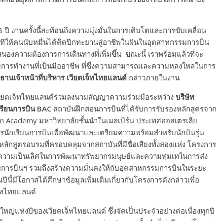
บ 8 ปี งานครั้งนี้สะท้อนถึงความมุ่งมั่นในการเติบโตและการขับเคลื่อน
เวทีให้คนนับหมื่นได้ติดปีกทะยานสู่อาชีพในฝันในอุตสาหกรรมการบิน
บสนองความต้องการการเดินทางที่เพิ่มขึ้น ขณะนี้ เราพร้อมแล้วที่จะ
มการทำงานที่เป็นมืออาชีพ ที่ซึ่งความสามารถและความหลงใหลในการ
านเจ้าหน้าที่บริหาร เวียตเจ็ทไทยแลนด์
กล่าวภายในงาน
 เวียตเจ็ทไทยแลนด์ร่วมลงนามสัญญาความร่วมมือระหว่าง
บริษัท
งเรียนการบิน BAC
สถาบันฝึกสอนการบินที่ได้รับการรับรองหลักสูตรจาก
on Academy มหาวิทยาลัยชั้นนำในเมลเบิร์น ประเทศออสเตรเลีย
รนักเรียนการบินเพื่อพัฒนาและเตรียมความพร้อมสำหรับนักบินรุ่น
หลักสูตรอบรมที่ครอบคลุมจากสถาบันที่มีชื่อเสียงทั้งสองแห่ง โครงการ
สู่ความเป็นเลิศในการพัฒนาทรัพยากรมนุษย์และความทุ่มเทในการส่ง
ายการบินฯ รวมถึงสร้างความมั่นคงให้กับอุตสาหกรรมการบินในระยะ
ีนี้มีโอกาสได้ศึกษาข้อมูลเพิ่มเติมเกี่ยวกับโครงการดังกล่าวเพื่อ
จ็ทไทยแลนด์
หญ่แห่งปีของเวียตเจ็ทไทยแลนด์ ซึ่งจัดเป็นประจำอย่างต่อเนื่องทุกปี