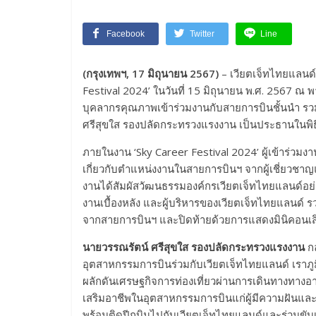
Facebook
Twitter
Line
(กรุงเทพฯ, 17 มิถุนายน 2567)
– เวียตเจ็ทไทยแลนด์จ
Festival 2024’ ในวันที่ 15 มิถุนายน พ.ศ. 2567 ณ พ
บุคลากรคุณภาพเข้าร่วมงานกับสายการบินชั้นนำ รวม
ศรีสุขใส รองปลัดกระทรวงแรงงาน เป็นประธานในพิธ
ภายในงาน ‘Sky Career Festival 2024’ ผู้เข้าร่วมง
เกี่ยวกับตำแหน่งงานในสายการบินฯ จากผู้เชี่ยวชาญและ
งานได้สัมผัสวัฒนธรรมองค์กรเวียตเจ็ทไทยแลนด์อย่า
งานเบื้องหลัง และผู้บริหารของเวียตเจ็ทไทยแลนด์ รว
จากสายการบินฯ และปิดท้ายด้วยการแสดงมินิคอนเสิ
นายวรรณรัตน์ ศรีสุขใส รองปลัดกระทรวงแรงงาน
ก
อุตสาหกรรมการบินร่วมกับเวียตเจ็ทไทยแลนด์ เราภู
ผลักดันเศรษฐกิจการท่องเที่ยวผ่านการเดินทางทางอ
เสริมอาชีพในอุตสาหกรรมการบินแก่ผู้มีความฝันและ
พร้อมติดปีกบินไปกับเวียตเจ็ทไทยแลนด์และร่วมขับเ