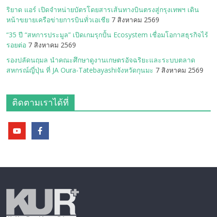
ริยาด แอร์ เปิดจำหน่ายบัตรโดยสารเส้นทางบินตรงสู่กรุงเทพฯ เดิน
หน้าขยายเครือข่ายการบินทั่วเอเชีย
7 สิงหาคม 2569
“35 ปี “สหการประมูล” เปิดเกมรุกปั้น Ecosystem เชื่อมโอกาสธุรกิจไร้
รอยต่อ
7 สิงหาคม 2569
รองปลัดนฤมล นำคณะศึกษาดูงานเกษตรอัจฉริยะและระบบตลาด
สหกรณ์ญี่ปุ่น ที่ JA Oura-Tatebayashiจังหวัดกุนมะ
7 สิงหาคม 2569
ติดตามเราได้ที่