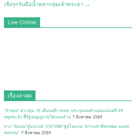
เชิงรุกรับมือน้ำหลากลุ่มเจ้าพระยา
→
Live Online
เรื่องล่าสุด
“จำลอง” สว.กลุ่ม 18 เตือนสติ กสทช. ประชุมล่มทำแผนแม่บทปี 69
หยุดชะงัก ชี้รัฐจ่อสูญรายได้แสนล้าน
7 สิงหาคม 2569
จาก “น้มนม”สู่แบรนด์ “CM Mlik”ชูสโลแกน “ธรรมชาติทุกหยด นมสด
สหกรณ”
7 สิงหาคม 2569