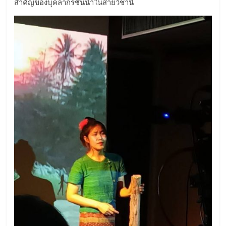
สำคัญของบุคลากรชั้นนำในสายวิชานี้