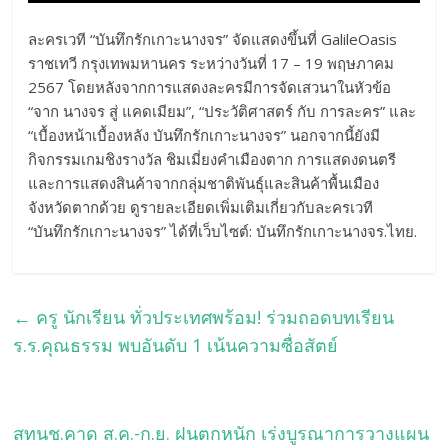
ละครเวที “บันทึกรักเกาะนางจร” จัดแสดงขึ้นที่ GalileOasis
ราชเทวี กรุงเทพมหานคร ระหว่างวันที่ 17 – 19 พฤษภาคม
2567 โดยหลังจากการแสดงละครมีการจัดเสวนาในหัวข้อ
“จาก นางจร สู่ แคดเมียม”, “ประวัติศาสตร์ กับ การละคร” และ
“เบื้องหน้าเบื้องหลัง บันทึกรักเกาะนางจร” นอกจากนี้ยังมี
กิจกรรมเกมชิงรางวัล ชิมเมี่ยงคำเมืองตาก การแสดงดนตรี
และการแสดงสินค้าจากกลุ่มชาติพันธุ์และสินค้าพื้นเมือง
จังหวัดตากด้วย ดูรายละเอียดเพิ่มเติมเกี่ยวกับละครเวที
“บันทึกรักเกาะนางจร” ได้ที่เว็บไซต์: บันทึกรักเกาะนางจร.ไทย.
←
ครู นักเรียน ทั่วประเทศพร้อม! ร่วมถอดบทเรียน
ร.ร.คุณธรรม พบอันดับ 1 เน้นความซื่อสัตย์
สทนช.คาด ส.ค.-ก.ย. ฝนตกหนัก เร่งบูรณาการวางแผน