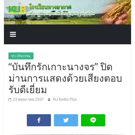
โรงเรียน
Skip
to
content
ทาง
อากาศ​
เพื่อ
ข่าวกิจกรรม
“บันทึกรักเกาะนางจร” ปิด
พัฒนา
ม่านการแสดงด้วยเสียงตอบ
คุณภาพ
รับดีเยี่ยม
23 พฤษภาคม 2567
KU Radio Plus
ชีวิต