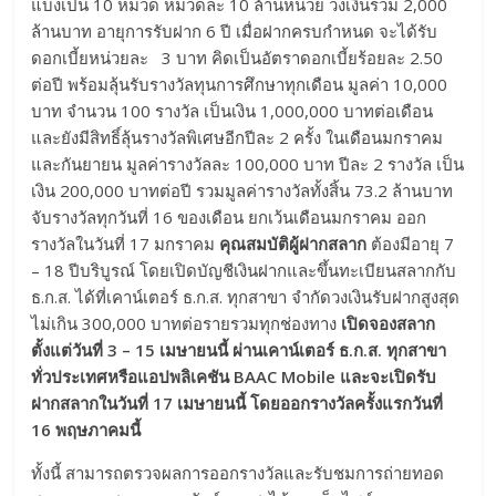
แบ่งเป็น 10 หมวด หมวดละ 10 ล้านหน่วย วงเงินรวม 2,000
ล้านบาท อายุการรับฝาก 6 ปี เมื่อฝากครบกำหนด จะได้รับ
ดอกเบี้ยหน่วยละ 3 บาท คิดเป็นอัตราดอกเบี้ยร้อยละ 2.50
ต่อปี พร้อมลุ้นรับรางวัลทุนการศึกษาทุกเดือน มูลค่า 10,000
บาท จำนวน 100 รางวัล เป็นเงิน 1,000,000 บาทต่อเดือน
และยังมีสิทธิ์ลุ้นรางวัลพิเศษอีกปีละ 2 ครั้ง ในเดือนมกราคม
และกันยายน มูลค่ารางวัลละ 100,000 บาท ปีละ 2 รางวัล เป็น
เงิน 200,000 บาทต่อปี รวมมูลค่ารางวัลทั้งสิ้น 73.2 ล้านบาท
จับรางวัลทุกวันที่ 16 ของเดือน ยกเว้นเดือนมกราคม ออก
รางวัลในวันที่ 17 มกราคม
คุณสมบัติผู้ฝากสลาก
ต้องมีอายุ 7
– 18 ปีบริบูรณ์ โดยเปิดบัญชีเงินฝากและขึ้นทะเบียนสลากกับ
ธ.ก.ส. ได้ที่เคาน์เตอร์ ธ.ก.ส. ทุกสาขา จำกัดวงเงินรับฝากสูงสุด
ไม่เกิน 300,000 บาทต่อรายรวมทุกช่องทาง
เปิดจองสลาก
ตั้งแต่วันที่ 3 – 15 เมษายนนี้ ผ่านเคาน์เตอร์ ธ.ก.ส. ทุกสาขา
ทั่วประเทศหรือแอปพลิเคชัน
BAAC Mobile และจะเปิดรับ
ฝากสลากในวันที่ 17 เมษายนนี้
โดยออกรางวัลครั้งแรกวันที่
16 พฤษภาคมนี้
ทั้งนี้ สามารถตรวจผลการออกรางวัลและรับชมการถ่ายทอด