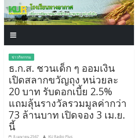
โรงเรียน
Skip
to
content
ทาง
อากาศ​
เพื่อ
ข่าวกิจกรรม
ธ.ก.ส. ชวนเด็ก ๆ ออมเงิน
พัฒนา
เปิดสลากขวัญถุง หน่วยละ
คุณภาพ
20 บาท รับดอกเบี้ย 2.5%
แถมลุ้นรางวัลรวมมูลค่ากว่า
ชีวิต
73 ล้านบาท เปิดจอง 3 เม.ย.
นี้
8 เมษายน 2567
KU Radio Plus