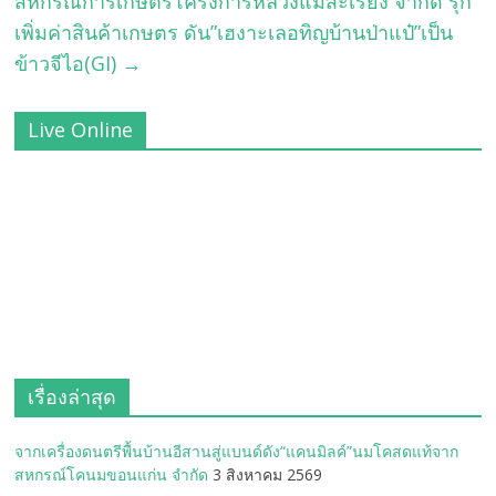
สหกรณ์การเกษตรโครงการหลวงแม่สะเรียง​ จำกัด​ รุก
เพิ่มค่าสินค้าเกษตร ดัน”เฮงาะเลอทิญบ้านป่าแป๋”เป็น
ข้าวจีไอ(GI)
→
Live Online
เรื่องล่าสุด
จากเครื่องดนตรีพื้นบ้านอีสานสู่แบนด์ดัง“แคนมิลค์”นมโคสดแท้จาก
สหกรณ์โคนมขอนแก่น จำกัด
3 สิงหาคม 2569