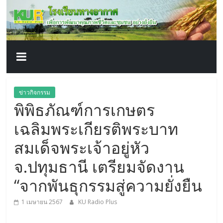
โรงเรียน
Skip
to
content
ทาง
อากาศ​
เพื่อ
ข่าวกิจกรรม
พิพิธภัณฑ์การเกษตร
พัฒนา
เฉลิมพระเกียรติพระบาท
คุณภาพ
สมเด็จพระเจ้าอยู่หัว
จ.ปทุมธานี เตรียมจัดงาน
ชีวิต
“จากพันธุกรรมสู่ความยั่งยืน
1 เมษายน 2567
KU Radio Plus