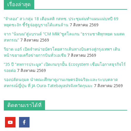
เรื่องล่าสุด
“จำลอง” สว.กลุ่ม 18 เตือนสติ กสทช. ประชุมล่มทำแผนแม่บทปี 69
หยุดชะงัก ชี้รัฐจ่อสูญรายได้แสนล้าน
7 สิงหาคม 2569
จาก “น้มนม”สู่แบรนด์ “CM Mlik”ชูสโลแกน “ธรรมชาติทุกหยด นมสด
สหกรณ”
7 สิงหาคม 2569
ริยาด แอร์ เปิดจำหน่ายบัตรโดยสารเส้นทางบินตรงสู่กรุงเทพฯ เดิน
หน้าขยายเครือข่ายการบินทั่วเอเชีย
7 สิงหาคม 2569
“35 ปี “สหการประมูล” เปิดเกมรุกปั้น Ecosystem เชื่อมโอกาสธุรกิจไร้
รอยต่อ
7 สิงหาคม 2569
รองปลัดนฤมล นำคณะศึกษาดูงานเกษตรอัจฉริยะและระบบตลาด
สหกรณ์ญี่ปุ่น ที่ JA Oura-Tatebayashiจังหวัดกุนมะ
7 สิงหาคม 2569
ติดตามเราได้ที่