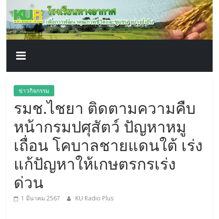
โรงเรียน
Skip
to
content
ทาง
อากาศ​
เพื่อ
ข่าวกิจกรรม
รมช.ไชยา ติดตามความคืบ
พัฒนา
หน้ากรมปศุสัตว์ ปัญหาหมู
คุณภาพ
เถื่อน โคบาลชายแดนใต้ เร่ง
แก้ปัญหาให้เกษตรกรเร่ง
ชีวิต
ด่วน
1 มีนาคม 2567
KU Radio Plus