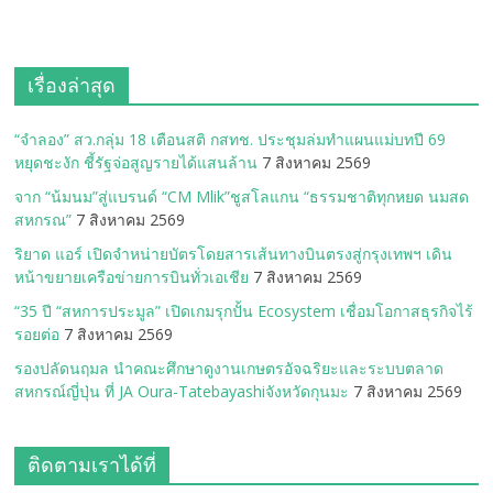
เรื่องล่าสุด
“จำลอง” สว.กลุ่ม 18 เตือนสติ กสทช. ประชุมล่มทำแผนแม่บทปี 69
หยุดชะงัก ชี้รัฐจ่อสูญรายได้แสนล้าน
7 สิงหาคม 2569
จาก “น้มนม”สู่แบรนด์ “CM Mlik”ชูสโลแกน “ธรรมชาติทุกหยด นมสด
สหกรณ”
7 สิงหาคม 2569
ริยาด แอร์ เปิดจำหน่ายบัตรโดยสารเส้นทางบินตรงสู่กรุงเทพฯ เดิน
หน้าขยายเครือข่ายการบินทั่วเอเชีย
7 สิงหาคม 2569
“35 ปี “สหการประมูล” เปิดเกมรุกปั้น Ecosystem เชื่อมโอกาสธุรกิจไร้
รอยต่อ
7 สิงหาคม 2569
รองปลัดนฤมล นำคณะศึกษาดูงานเกษตรอัจฉริยะและระบบตลาด
สหกรณ์ญี่ปุ่น ที่ JA Oura-Tatebayashiจังหวัดกุนมะ
7 สิงหาคม 2569
ติดตามเราได้ที่