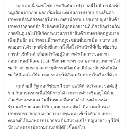
นอกจากนี้ รมช.ไชยา ขอยืนยันว่า รัฐบาลนี้ไม่มีการนำเข้า
หมูเถื่อนจากภายนอกเพิ่มเติม แต่เป็นการปราบปรามสินค้า
เกษตรเถื่อนที่ยังคงอยู่ในประเทศ เพื่อช่วยบรรเทาปัญหาสินค้า
เกษตรราคาตกต่ำ จึงต้องขอให้ทุกหน่วยงานที่เกี่ยวข้องร่วมกัน
กวดขันดูแลไม่ให้เกิดกระบวนการค้าสินค้าเกษตรผิดกฎหมาย
เพิ่มเติมอีก แม้ว่าตอนนี้ราคาหมูจะขยับขึ้นมาเป็น 4 บาท แต่
ตนอยากได้ราคาที่เพิ่มขึ้นกว่านี้ ทั้งนี้ เจ้าหน้าที่ที่เกี่ยวข้องกับ
การนำเข้าสินค้าเถื่อนกำลังอยู่ในการดำเนินการของกรม
สอบสวนคดีพิเศษ (DSI) ซึ่งทางกระทรวงเกษตรและสหกรณ์ไม่
ขอก้าวก่ายกระบวนการยุติธรรมถึงแม้จะมีข้อสงสัยเช่นกันจึง
ขอให้ดีเอสไอให้ความกระจ่างให้สังคมรับทราบในเรื่องนี้ด้วย
สุดท้ายนี้ รัฐมนตรีช่วยฯ ไชยา ขอให้กำลังใจและขอต่อสู้
ร่วมกับเกษตรกรเพื่อให้มีรายได้ สามารถดำรงชีพอยู่ได้ด้วย
ลำแข้งของตนเอง วันนี้ในขณะที่ตนกำลังดำรงตำแหน่ง
รัฐมนตรีช่วย และกำกับดูแลกรมปศุสัตว์ มีความเป็นห่วง
เกษตรกรรายย่อย มากกว่านายทุน และเข้าใจหัวอก เพราะ
ตนเองก็เป็นเกษตรกรมาก่อน ยืนยันจะแก้ไขปัญหาต่าง ๆ ให้พี่
น้องเกษตรกรมีความเป็นอยู่ที่ดียิ่งขึ้นต่อไป