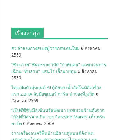
เรื่องล่าสุด
สว.จำลองกางสเปคผู้ว่าฯกกท.คนใหม่
6 สิงหาคม
2569
“ชีวะภาพ” ซัดตรรกะวิบัติ “ป่าทับคน” แฉขบวนการ
เฉือน “ทับลาน” แสนไร่ เอื้อนายทุน
6 สิงหาคม
2569
ไทยเปิดตัวหุ่นยนต์ AI กู้ภัยทางน้ำอัตโนมัติเครื่อง
แรก ZBHA จับมือซูเปอร์ การ์ด นำร่องที่ภูเก็ต
6
สิงหาคม 2569
“เป๊ปซี่®จับมือเซ็นทรัลพัฒนา ยกขบวนร้านดังจาก
“เป๊ปซี่มิตรชวนกิน” บุก Parkside Market เซ็นทรัล
พาร์ค
6 สิงหาคม 2569
จากเครื่องดนตรีพื้นบ้านอีสานสู่แบนด์ดัง“แค
นมิลค์”นมโคสดแท้จากสหกรณ์โคนมขอนแก่น