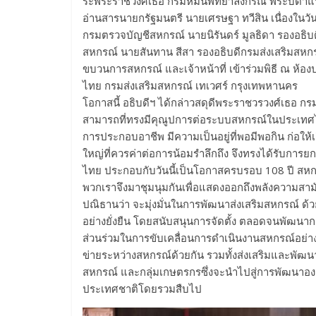
ระพระราชวงศ์เธอ กรมหมื่นพิทยาลงกรณ์ พระบิดาแห
อ่านสารนายกรัฐมนตรี นายเศรษฐา ทวีสิน เนื่องในวั
กรมตรวจบัญชีสหกรณ์ นายนิรันดร์ มูลธิดา รองอธิบ
สหกรณ์ นายสันทาน สีสา รองอธิบดีกรมส่งเสริมสหก
ขบวนการสหกรณ์ และเจ้าหน้าที่ เข้าร่วมพิธี ณ ห้
ไทย กรมส่งเสริมสหกรณ์ เทเวศร์ กรุงเทพหานคร
โอกาสนี้ อธิบดีฯ ได้กล่าวสดุดีพระราชวรวงศ์เธอ 
สามารถที่ทรงมีคุณูปการต่อระบบสหกรณ์ในประเทศไ
การประกอบอาชีพ มีความเป็นอยู่ที่พอมีพอกิน ก่อให้
ใหญ่ที่ควรค่าต่อการน้อมรำลึกถึง จึงทรงได้รับก
ไทย ประกอบกับวันนี้เป็นโอกาสครบรอบ 108 ปี สหกร
พวกเราจึงมาชุมนุมกันเพื่อแสดงออกถึงพลังความสาม
ปณิธานว่า จะมุ่งมั่นในการพัฒนาส่งเสริมสหกรณ์ ด
อย่างยั่งยืน โดยสนับสนุนการจัดตั้ง ตลอดจนพัฒนา
ส่วนร่วมในการขับเคลื่อนการดำเนินงานสหกรณ์อย่างม
ข่ายระหว่างสหกรณ์ด้วยกัน รวมทั้งส่งเสริมและพั
สหกรณ์ และกลุ่มเกษตรกรซึ่งจะนำไปสู่การพัฒนาองค
ประเทศชาติโดยรวมสืบไป