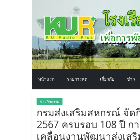
โรงเรียน
Skip
to
content
ทาง
อากาศ​
เพื่อ
พัฒนา
หน้าแรก
รายการสด
เกี่ยวกับ
ข่าว
คุณภาพ
ข่าวกิจกรรม
ชีวิต
กรมส่งเสริมสหกรณ์ จัด
2567 ครบรอบ 108 ปี กา
เคลื่อนงานพัฒนาส่งเสริ