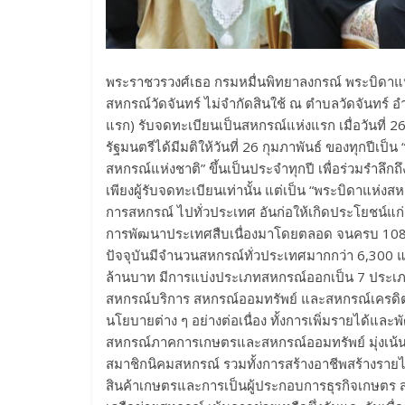
พระราชวรวงศ์เธอ กรมหมื่นพิทยาลงกรณ์ พระบิดาแห่
สหกรณ์วัดจันทร์ ไม่จำกัดสินใช้ ณ ตำบลวัดจันทร์
แรก) รับจดทะเบียนเป็นสหกรณ์แห่งแรก เมื่อวันที่ 26
รัฐมนตรีได้มีมติให้วันที่ 26 กุมภาพันธ์ ของทุกปีเ
สหกรณ์แห่งชาติ” ขึ้นเป็นประจำทุกปี เพื่อร่วมรำลึกถ
เพียงผู้รับจดทะเบียนเท่านั้น แต่เป็น “พระบิดาแห่ง
การสหกรณ์ ไปทั่วประเทศ อันก่อให้เกิดประโยชน์แก่เ
การพัฒนาประเทศสืบเนื่องมาโดยตลอด จนครบ 108 ป
ปัจจุบันมีจำนวนสหกรณ์ทั่วประเทศมากกว่า 6,300 แห่
ล้านบาท มีการแบ่งประเภทสหกรณ์ออกเป็น 7 ประเ
สหกรณ์บริการ สหกรณ์ออมทรัพย์ และสหกรณ์เครดิตยูเน
นโยบายต่าง ๆ อย่างต่อเนื่อง ทั้งการเพิ่มรายได้แ
สหกรณ์ภาคการเกษตรและสหกรณ์ออมทรัพย์ มุ่งเน้นไ
สมาชิกนิคมสหกรณ์ รวมทั้งการสร้างอาชีพสร้างราย
สินค้าเกษตรและการเป็นผู้ประกอบการธุรกิจเกษตร ส