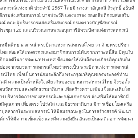
่งการสหกรณ์ไทย เนื่องในวันสหกรณ์แห่งชาติ ประจำปี 2567 และพิธี
นสหกรณ์แห่งชาติ ประจำปี 2567 โดยมี นางสาวอัญมณี ถิรสุทธิ์ อธิบดี
ดีกรมส่งเสริมสหกรณ์ นายประวัติ แดงบรรจง รองอธิบดีกรมส่งเสริม
รณ์ คณะผู้บริหารกรมส่งเสริมสหกรณ์ กรมตรวจบัญชีสหกรณ์
องประชุม 126 และบริเวณลานพระอนุสาวรีย์พระบิดาแห่งการสหกรณ์
กรมหมื่นพิทยาลงกรณ์ พระบิดาแห่งการสหกรณ์ไทย ว่า ด้วยพระปรีชา
ทย ส่งผลให้เกษตรกรและสมาชิกสหกรณ์พ้นจากภาวะหนี้สิน มีทุนใน
เกิดผลดีในการพัฒนาประเทศ ซึ่งแสดงให้เห็นถึงพระเกียรติคุณอันยิ่ง
ารยกย่องจากขบวนการสหกรณ์ไทยว่าทรงเป็น พระบิดาแห่งการสหกรณ์
ณ์ไทย เพื่อเป็นการน้อมระลึกถึง พระกรุณาธิคุณของพระองค์ท่าน
ัคคี ความเป็นน้ำหนึ่งใจเดียวกันของขบวนการสหกรณ์ไทย จึงขอตั้ง
้วยนวัตกรรมและหลักธรรมาภิบาล เพื่อสร้างความเข้มแข็งและเติบโต
การบริหารจัดการของสหกรณ์และกลุ่มเกษตรกร ส่งเสริมให้สมาชิกมี
ีคุณภาพ เที่ยงตรง โปร่งใส และมีธรรมาภิบาล มีการเชื่อมโยงเครือ
ฒนาบุคลากรในระบบสหกรณ์ ให้มีสมรรถนะสูงในการสร้างสรรค์ พัฒนา
์กรให้มีความเข้มแข็ง และมีความยั่งยืน อันจะเป็นผลดีต่อการพัฒนา