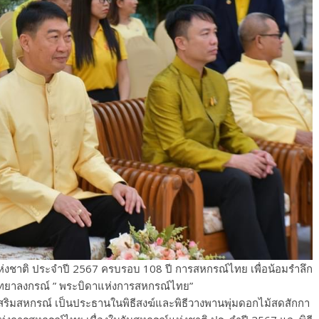
ห่งชาติ ประจำปี 2567 ครบรอบ 108 ปี การสหกรณ์ไทย เพื่อน้อมรำลึก
ิทยาลงกรณ์ ” พระบิดาแห่งการสหกรณ์ไทย”
ส่งเสริมสหกรณ์ เป็นประธานในพิธีสงฆ์และพิธีวางพานพุ่มดอกไม้สดสักกา