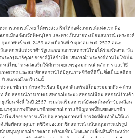
งการสหกรณ์ไทย ได้ทรงส่งเสริมให้ก่อตั้งสหกรณ์แห่งแรก คือ
 อำเภอเมือง จังหวัดพิษณุโลก และทรงเป็นนายทะเบียนสหกรณ์ (พระองค์
 กุมภาพันธ์ พ.ศ. 2459 และเมื่อวันที่ 9 ตุลาคม พ.ศ. 2527 คณะ
ป็น “วันสหกรณ์แห่งชาติ” รัฐและขบวนการสหกรณ์ไทยได้ร่วมจัดงาน “วัน
ึงพระกรุณาธิคุณขององค์ผู้ให้กำเนิด “สหกรณ์” พระองค์ท่านไม่ใช่เป็น
สหกรณ์ไทย” ทรงส่งเสริมให้มีการเผยแพร่อุดมการณ์ หลักการ และวิธี
กษตรกร และสมาชิกสหกรณ์ได้มีคุณภาพชีวิตที่ดีขึ้น ซึ่งเป็นผลดีต่อ
ี สหกรณ์ไทยในวันนี้
ง สมาชิก 11 ล้านครัวเรือน มีมูลค่าสินทรัพย์โดยรวมมากถึง 4 ล้าน
ภท คือ สหกรณ์การเกษตร สหกรณ์ประมง สหกรณ์นิคม สหกรณ์ร้านค้า
ี่ยน ทั้งนี้ ในปี 2567 กรมส่งเสริมสหกรณ์ยังคงเดินหน้าขับเคลื่อน
ละพัฒนาคุณภาพชีวิตสมาชิกสหกรณ์ การแก้ปัญหาหนี้สินของสมาชิก
ปในเรื่องของการแก้ไขปัญหาคุณภาพหนี้ การจัดที่ดินทำกินให้แก่
ได้เพื่อพัฒนาคุณภาพชีวิตของสมาชิกสหกรณ์ สนับสนุนการแปรรูป
นับสนุนอุปกรณ์การตลาด พร้อมเชื่อมโยงแลกเปลี่ยนสินค้าระหว่าง