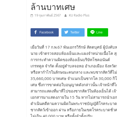
ล้านบาทเศษ
19 กุมภาพันธ์ 2567
KU Radio Plus
Facebook
Twitter
Line
เมื่อวันที่ 17 ก.พ.67 พันเอกรวิรักษ์ สัตตบุศย์ ผู้บ
นาย เข้าตรวจสอบห้องเย็นและแผงจำหน่ายเนื้อโค ส
การกระทำความผิดของห้องเย็นบริษัทโชคอนันต์
เกรทคูล จำกัด ตั้งอยู่ตำบลจอหอ อำเภอเมือง จังหว
หรือหากำไรในลักษณะคนกลาง และพบซากสัตว์ที่ไม่
35,660,000 บาทเศษ จำแนกเป็นซากโค 30,000 กิโล
เศษ ซึ่งการขาดต่อใบอนุญาตดังกล่าวนั้น เจ้าหน้าที่
สามารถแสดงที่มาที่ไปของซากสัตว์ในห้องเย็นได้ เจ้
เอกสารมาแสดงภายใน 15 วัน หากไม่สามารถนำเอกสาร
ดำเนินคดีตามความผิดในพระราชบัญญัติโรคระบาดสัตว์
ซากสัตว์เข้าออก ผ่าน หรือภายในเขตโรคระบาดชั่วค
ไม่เกิน 40,000 บาท หรือทั้งจำทั้งปรับ