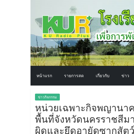
โรงเรียน
Skip
to
content
ทาง
อากาศ​
เพื่อ
พัฒนา
หน้าแรก
รายการสด
เกี่ยวกับ
ข่าว
คุณภาพ
ข่าวกิจกรรม
ชีวิต
หน่วยเฉพาะกิจพญานาค
พื้นที่จังหวัดนครราชส
ผิดและยึดอายัดซากสัตว