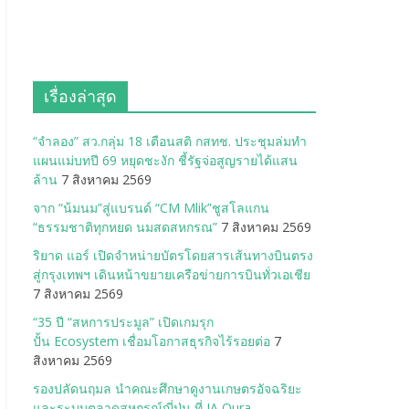
เรื่องล่าสุด
“จำลอง” สว.กลุ่ม 18 เตือนสติ กสทช. ประชุมล่มทำ
แผนแม่บทปี 69 หยุดชะงัก ชี้รัฐจ่อสูญรายได้แสน
ล้าน
7 สิงหาคม 2569
จาก “น้มนม”สู่แบรนด์ “CM Mlik”ชูสโลแกน
“ธรรมชาติทุกหยด นมสดสหกรณ”
7 สิงหาคม 2569
ริยาด แอร์ เปิดจำหน่ายบัตรโดยสารเส้นทางบินตรง
สู่กรุงเทพฯ เดินหน้าขยายเครือข่ายการบินทั่วเอเชีย
7 สิงหาคม 2569
“35 ปี “สหการประมูล” เปิดเกมรุก
ปั้น Ecosystem เชื่อมโอกาสธุรกิจไร้รอยต่อ
7
สิงหาคม 2569
รองปลัดนฤมล นำคณะศึกษาดูงานเกษตรอัจฉริยะ
และระบบตลาดสหกรณ์ญี่ปุ่น ที่ JA Oura-