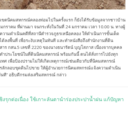
ในเขตนิคมสหกรณ์คลองท่อมไปในครั้งแรก ก็ยังได้รับข้อมูลจากชาวบ้าน
23 มกราคม ที่ผ่านมา จนกระทั่งในวันที่ 24 มกราคม เวลา 10.00 น. ทางผู้
ามดำเนินคดีที่สถานีตำรวจภูธรเหนือคลอง ให้ดำเนินการขั้นเด็ด
ด้ลงพื้นที่ เพื่อระงับเหตุในทันที และทำหนังสือถึงสำนักงานที่ดิน
กสาร กสน.5 เลขที่ 2220 ของนางธนารัตน์ บุญโสภาส เนื่องจากบุคคล
ำประโยชน์ในที่ดินนิคมสหกรณ์ พร้อมกันนี้ ตนได้สั่งการไปยังทุก
ทศ เพื่อป้องปรามไม่ให้เกิดเหตุการณ์เช่นเดียวกับที่นิคมสหกรณ์
ารลักลอบขุดดินไปขาย ให้ผู้อำนวยการนิคมสหกรณ์แจ้งความดำเนิน
นที” อธิบดีกรมส่งเสริมสหกรณ์ กล่าว
้งเชิงรุกต่อเนื่อง ใช้เกาะลันตานำร่องประปาน้ำฝน แก้ปัญหา