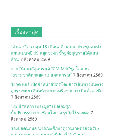
เรื่องล่าสุด
“จำลอง” สว.กลุ่ม 18 เตือนสติ กสทช. ประชุมล่มทำ
แผนแม่บทปี 69 หยุดชะงัก ชี้รัฐจ่อสูญรายได้แสน
ล้าน
7 สิงหาคม 2569
จาก “น้มนม”สู่แบรนด์ “CM Mlik”ชูสโลแกน
“ธรรมชาติทุกหยด นมสดสหกรณ”
7 สิงหาคม 2569
ริยาด แอร์ เปิดจำหน่ายบัตรโดยสารเส้นทางบินตรง
สู่กรุงเทพฯ เดินหน้าขยายเครือข่ายการบินทั่วเอเชีย
7 สิงหาคม 2569
“35 ปี “สหการประมูล” เปิดเกมรุก
ปั้น Ecosystem เชื่อมโอกาสธุรกิจไร้รอยต่อ
7
สิงหาคม 2569
รองปลัดนฤมล นำคณะศึกษาดูงานเกษตรอัจฉริยะ
และระบบตลาดสหกรณ์ญี่ปุ่น ที่ JA Oura-