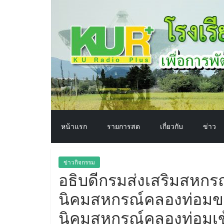
โรงเรียน
Skip
to
content
ทาง
อากาศ​
เพื่อ
พัฒนา
หน้าแรก
รายการสด
เกี่ยวกับ
ข่าว
คุณภาพ
ข่าวกิจกรรม
ชีวิต
อธิบดีกรมส่งเสริมสหกรณ
นิคมสหกรณ์คลองท่อมขา
นิคมสหกรณ์คลองท่อมเข