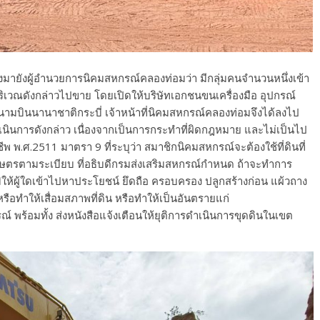
ด้แจ้งมายังผู้อำนวยการนิคมสหกรณ์คลองท่อมว่า มีกลุ่มคนจำนวนหนึ่งเข้า
วณดังกล่าวไปขาย โดยเปิดให้บริษัทเอกชนขนเครื่องมือ อุปกรณ์
นามบินนานาชาติกระบี่ เจ้าหน้าที่นิคมสหกรณ์คลองท่อมจึงได้ลงไป
ดำเนินการดังกล่าว เนื่องจากเป็นการกระทำที่ผิดกฎหมาย และไม่เป็นไป
 พ.ศ.2511 มาตรา 9 ที่ระบุว่า สมาชิกนิคมสหกรณ์จะต้องใช้ที่ดินที่
กษตรตามระเบียบ ที่อธิบดีกรมส่งเสริมสหกรณ์กำหนด ถ้าจะทำการ
ิให้ผู้ใดเข้าไปหาประโยชน์ ยึดถือ ครอบครอง ปลูกสร้างก่อน แผ้วถาง
อทำให้เสื่อมสภาพที่ดิน หรือทำให้เป็นอันตรายแก่
พร้อมทั้ง ส่งหนังสือแจ้งเตือนให้ยุติการดำเนินการขุดดินในเขต