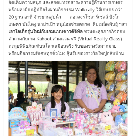
จัดเต็มความสนุก และสอดแทรกสาระความรู้ด้านการเกษตร
พร้อมลงมือปฏิบัติจริงผ่านกิจกรรม Walk rally วิถีเกษตร กว่า
20 ฐาน อาทิ จักรยานสูบน้ำ ต่อวงจรโซลาร์เซลล์ บิงโก
เกษตร บันไดงู นาปาเป้า หนูน้อยจ่ายตลาด คีบเมล็ดพันธุ์ ฯลฯ
เอาใจเด็กรุ่นใหม่กับเกมแบบชาวดิจิทัล
ชวนตะลุยภารกิจตอบ
คำถามกับเกม Kahoot สวมแว่น VR (Virtual Reality Glass)
ตะลุยพิพิธภัณฑ์บนโลกเสมือนจริง รับของรางวัลมากมาย
พร้อมกิจกรรมพิเศษทุกชั่วโมง ลุ้นรับของรางวัลใหญ่กลับบ้าน