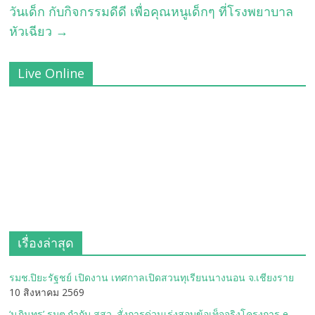
วันเด็ก กับกิจกรรมดีดี เพื่อคุณหนูเด็กๆ ที่โรงพยาบาล
หัวเฉียว
→
Live Online
เรื่องล่าสุด
รมช.ปิยะรัฐชย์ เปิดงาน เทศกาลเปิดสวนทุเรียนนางนอน จ.เชียงราย
10 สิงหาคม 2569
‘นภินทร’ รมต.กำกับ สสว. สั่งการด่วนเร่งสอบข้อเท็จจริงโครงการ e-