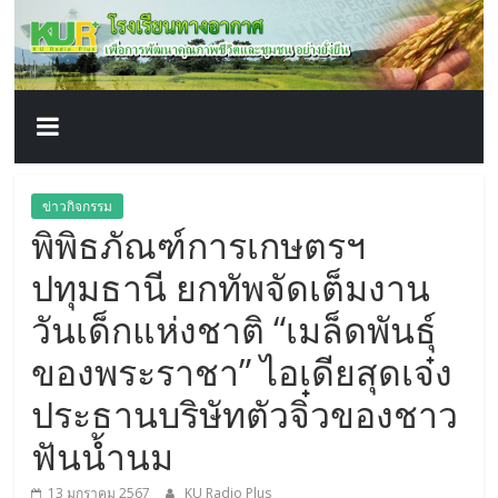
โรงเรียน
Skip
to
content
ทาง
อากาศ​
เพื่อ
ข่าวกิจกรรม
พิพิธภัณฑ์การเกษตรฯ
พัฒนา
ปทุมธานี ยกทัพจัดเต็มงาน
คุณภาพ
วันเด็กแห่งชาติ “เมล็ดพันธุ์
ของพระราชา” ไอเดียสุดเจ๋ง
ชีวิต
ประธานบริษัทตัวจิ๋วของชาว
ฟันน้ำนม
13 มกราคม 2567
KU Radio Plus